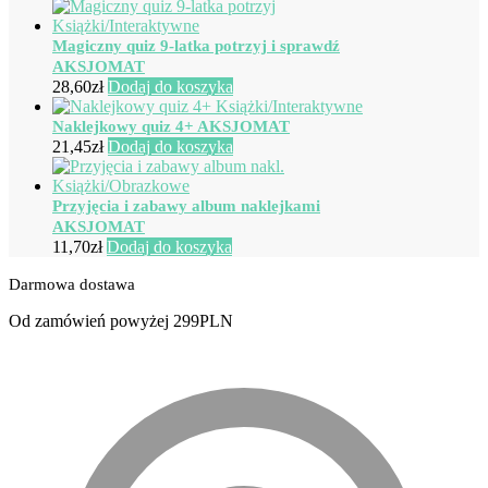
Magiczny quiz 9-latka potrzyj i sprawdź
AKSJOMAT
28,60
zł
Dodaj do koszyka
Naklejkowy quiz 4+ AKSJOMAT
21,45
zł
Dodaj do koszyka
Przyjęcia i zabawy album naklejkami
AKSJOMAT
11,70
zł
Dodaj do koszyka
Darmowa dostawa
Od zamówień powyżej 299PLN