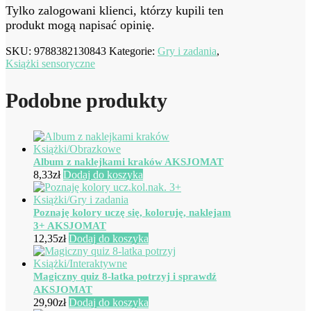
Tylko zalogowani klienci, którzy kupili ten
produkt mogą napisać opinię.
SKU:
9788382130843
Kategorie:
Gry i zadania
,
Książki sensoryczne
Podobne produkty
Album z naklejkami kraków AKSJOMAT
8,33
zł
Dodaj do koszyka
Poznaję kolory uczę się, koloruję, naklejam
3+ AKSJOMAT
12,35
zł
Dodaj do koszyka
Magiczny quiz 8-latka potrzyj i sprawdź
AKSJOMAT
29,90
zł
Dodaj do koszyka