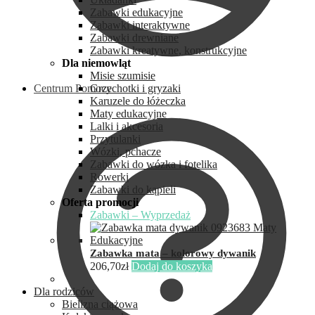
Zabawki edukacyjne
Zabawki interaktywne
Zabawki drewniane
Zabawki kreatywne, konstrukcyjne
Dla niemowląt
Misie szumisie
Centrum Pomocy
Grzechotki i gryzaki
Karuzele do łóżeczka
Maty edukacyjne
Lalki i akcesoria
Przytulanki
Wózki, pchacze
Zabawki do wózka i fotelika
Rowerki
Zabawki do kąpieli
Oferta promocji
Zabawki – Wyprzedaż
Zabawka mata – kolorowy dywanik
206,70
zł
Dodaj do koszyka
Dla rodziców
Bielizna ciążowa