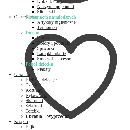
Kubki bidony
Naczynia pojemniki
Śliniaczki
Obserwowane
Pielęgnacja najmłodszych
Artykuły higieniczne
Termometr
Do snu
Kocyki
Kołdry i poduszki
Śpiworki
Lampki i nianie
Smoczki i akcesoria
Pokój dziecka
Plakaty
Ubranka
Bielizna dziecięca
Czapki
Kostiumy
Rękawiczki
Skarpetki
Szlafroki
Torebki
Ubrania – Wyprzedaż
Książki
Bajki