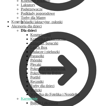
Kolektory pokarmu
Laktatory
Podgrzewacze
Podkłady poporodowe
Torby dla Mamy
Koszyk
Wkładki laktacyjne, osłonki
Akcesoria dla dzieci
Dla dzieci
Kosmetyczka
Krzesełka do karmienia
Leżaczki, bujaczki
Lunch Box
Otulacze i pieluszki
Parasolki
Piórniki
Plecaki
Pokrowce na przewijak
Pokrowiec na Bidon
Portfel
Ręczniki
Torby dla dzieci
Walizki
Wkładka do Fotelika i Nosidełka
Karmienie
Butelki i akcesoria