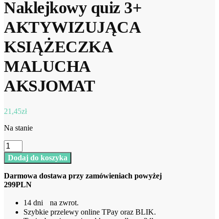
Naklejkowy quiz 3+
AKTYWIZUJĄCA
KSIĄŻECZKA
MALUCHA
AKSJOMAT
21,45
zł
Na stanie
ilość
Naklejkowy
Dodaj do koszyka
quiz
3+
Darmowa dostawa przy zamówieniach powyżej
AKTYWIZUJĄCA
299PLN
KSIĄŻECZKA
MALUCHA
14 dni na zwrot.
AKSJOMAT
Szybkie przelewy online TPay oraz BLIK.