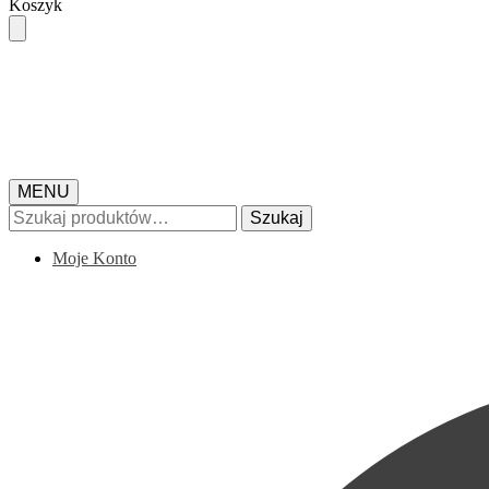
Skip
Skip
Koszyk
to
to
navigation
content
MENU
Szukaj:
Szukaj
Moje Konto