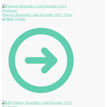
Pingwin Skarpetki 2-pak Rozmiar 19/21 Trixie
Pierwotna
Aktualna
49,80
zł
39,84
zł
cena
cena
wynosiła:
wynosi:
49,80zł.
39,84zł.