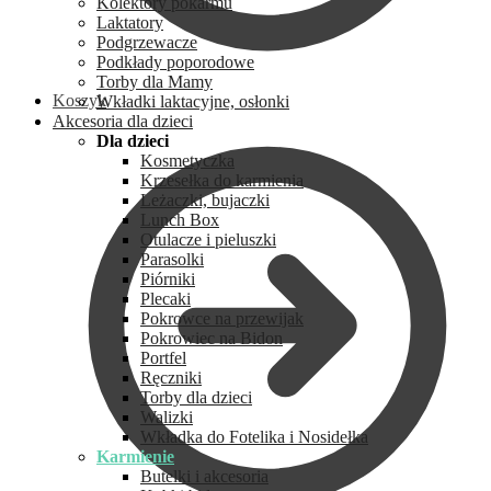
Kolektory pokarmu
Laktatory
Podgrzewacze
Podkłady poporodowe
Torby dla Mamy
Koszyk
Wkładki laktacyjne, osłonki
Akcesoria dla dzieci
Dla dzieci
Kosmetyczka
Krzesełka do karmienia
Leżaczki, bujaczki
Lunch Box
Otulacze i pieluszki
Parasolki
Piórniki
Plecaki
Pokrowce na przewijak
Pokrowiec na Bidon
Portfel
Ręczniki
Torby dla dzieci
Walizki
Wkładka do Fotelika i Nosidełka
Karmienie
Butelki i akcesoria