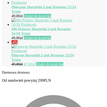
Dinozaur Skarpetki 2-pak Rozmiar 22/24
Trixie
49,80
zł
Dodaj do koszyka
Miś Polarny Skarpetki 2-pak Rozmiar
16/18 Trixie
49,80
zł
Dodaj do koszyka
-4%
Pingwin Skarpetki 2-pak Rozmiar 22/24
Trixie
Pierwotna
Aktualna
49,80
zł
47,81
zł
Dodaj do koszyka
cena
cena
Darmowa dostawa
wynosiła:
wynosi:
49,80zł.
47,81zł.
Od zamówień powyżej 299PLN