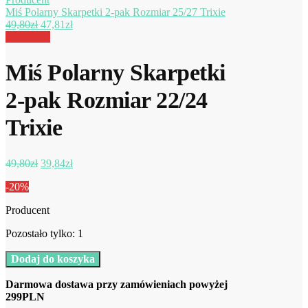
Miś Polarny Skarpetki 2-pak Rozmiar 25/27 Trixie
Pierwotna
Aktualna
49,80
zł
47,81
zł
cena
cena
Promocja!
wynosiła:
wynosi:
49,80zł.
47,81zł.
Miś Polarny Skarpetki
2-pak Rozmiar 22/24
Trixie
Pierwotna
Aktualna
49,80
zł
39,84
zł
cena
cena
-20%
wynosiła:
wynosi:
49,80zł.
39,84zł.
Producent
Pozostało tylko: 1
ilość
Dodaj do koszyka
Miś
Polarny
Darmowa dostawa przy zamówieniach powyżej
Skarpetki
299PLN
2-