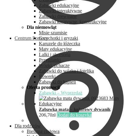
Zabawki edukacyjne
Zabawki interaktywne
Zabawki drewniane
Zabawki kreatywne, konstrukcyjne
Dla niemowląt
Misie szumisie
Centrum Pomocy
Grzechotki i gryzaki
Karuzele do łóżeczka
Maty edukacyjne
Lalki i akcesoria
Przytulanki
Wózki, pchacze
Zabawki do wózka i fotelika
Rowerki
Zabawki do kąpieli
Oferta promocji
Zabawki – Wyprzedaż
Zabawka mata – kolorowy dywanik
206,70
zł
Dodaj do koszyka
Dla rodziców
Bielizna ciążowa