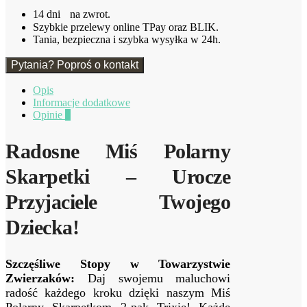
pak
14 dni na zwrot.
Rozmiar
Szybkie przelewy online TPay oraz BLIK.
22/24
Tania, bezpieczna i szybka wysyłka w 24h.
Trixie
Pytania? Poproś o kontakt
Opis
Informacje dodatkowe
Opinie
0
Radosne Miś Polarny
Skarpetki – Urocze
Przyjaciele Twojego
Dziecka!
Szczęśliwe Stopy w Towarzystwie
Zwierzaków:
Daj swojemu maluchowi
radość każdego kroku dzięki naszym Miś
Polarny Skarpetkom 2-pak Trixie! Każde