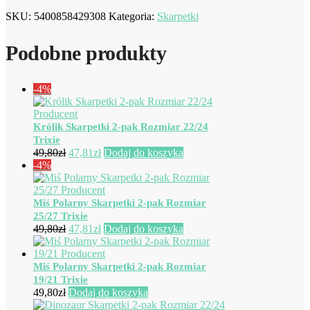
SKU:
5400858429308
Kategoria:
Skarpetki
Podobne produkty
-4%
Królik Skarpetki 2-pak Rozmiar 22/24
Trixie
Pierwotna
Aktualna
49,80
zł
47,81
zł
Dodaj do koszyka
cena
cena
-4%
wynosiła:
wynosi:
49,80zł.
47,81zł.
Miś Polarny Skarpetki 2-pak Rozmiar
25/27 Trixie
Pierwotna
Aktualna
49,80
zł
47,81
zł
Dodaj do koszyka
cena
cena
wynosiła:
wynosi:
49,80zł.
47,81zł.
Miś Polarny Skarpetki 2-pak Rozmiar
19/21 Trixie
49,80
zł
Dodaj do koszyka