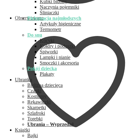
Kubki bidony
Naczynia pojemniki
Śliniaczki
Obserwowane
Pielęgnacja najmłodszych
Artykuły higieniczne
Termometr
Do snu
Kocyki
Kołdry i poduszki
Śpiworki
Lampki i nianie
Smoczki i akcesoria
Pokój dziecka
Plakaty
Ubranka
Bielizna dziecięca
Czapki
Kostiumy
Rękawiczki
Skarpetki
Szlafroki
Torebki
Ubrania – Wyprzedaż
Książki
Bajki