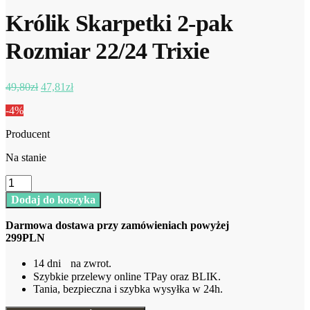
49,80zł.
47,81zł.
Królik Skarpetki 2-pak
Rozmiar 22/24 Trixie
Pierwotna
Aktualna
49,80
zł
47,81
zł
cena
cena
-4%
wynosiła:
wynosi:
49,80zł.
47,81zł.
Producent
Na stanie
ilość
Królik
Dodaj do koszyka
Skarpetki
2-
Darmowa dostawa przy zamówieniach powyżej
pak
299PLN
Rozmiar
22/24
14 dni na zwrot.
Trixie
Szybkie przelewy online TPay oraz BLIK.
Tania, bezpieczna i szybka wysyłka w 24h.