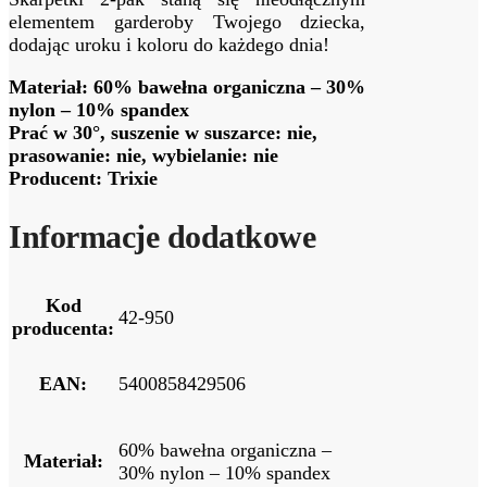
elementem garderoby Twojego dziecka,
dodając uroku i koloru do każdego dnia!
Materiał: 60% bawełna organiczna – 30%
nylon – 10% spandex
Prać w 30°, suszenie w suszarce: nie,
prasowanie: nie, wybielanie: nie
Producent: Trixie
Informacje dodatkowe
Kod
42-950
producenta:
EAN:
5400858429506
60% bawełna organiczna –
Materiał:
30% nylon – 10% spandex