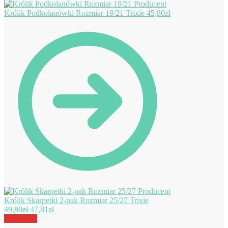
Królik Podkolanówki Rozmiar 19/21 Trixie
45,80
zł
Królik Skarpetki 2-pak Rozmiar 25/27 Trixie
Pierwotna
Aktualna
49,80
zł
47,81
zł
cena
cena
Promocja!
wynosiła:
wynosi: