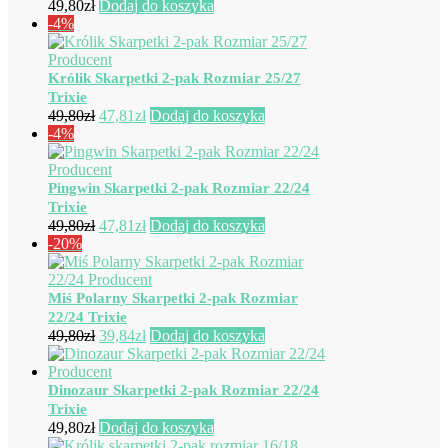
49,80
zł
Dodaj do koszyka
-4%
Królik Skarpetki 2-pak Rozmiar 25/27
Trixie
Pierwotna
Aktualna
49,80
zł
47,81
zł
Dodaj do koszyka
cena
cena
-4%
wynosiła:
wynosi:
49,80zł.
47,81zł.
Pingwin Skarpetki 2-pak Rozmiar 22/24
Trixie
Pierwotna
Aktualna
49,80
zł
47,81
zł
Dodaj do koszyka
cena
cena
-20%
wynosiła:
wynosi:
49,80zł.
47,81zł.
Miś Polarny Skarpetki 2-pak Rozmiar
22/24 Trixie
Pierwotna
Aktualna
49,80
zł
39,84
zł
Dodaj do koszyka
cena
cena
wynosiła:
wynosi:
49,80zł.
39,84zł.
Dinozaur Skarpetki 2-pak Rozmiar 22/24
Trixie
49,80
zł
Dodaj do koszyka