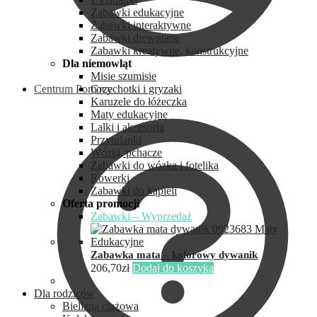
Zabawki edukacyjne
Zabawki interaktywne
Zabawki drewniane
Zabawki kreatywne, konstrukcyjne
Dla niemowląt
Misie szumisie
Centrum Pomocy
Grzechotki i gryzaki
Karuzele do łóżeczka
Maty edukacyjne
Lalki i akcesoria
Przytulanki
Wózki, pchacze
Zabawki do wózka i fotelika
Rowerki
Zabawki do kąpieli
Oferta promocji
Zabawki – Wyprzedaż
Zabawka mata – kolorowy dywanik
206,70
zł
Dodaj do koszyka
Dla rodziców
Bielizna ciążowa