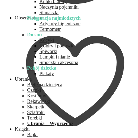
Kubki bidony
Naczynia pojemniki
Śliniaczki
Obserwowane
Pielęgnacja najmłodszych
Artykuły higieniczne
Termometr
Do snu
Kocyki
Kołdry i poduszki
Śpiworki
Lampki i nianie
Smoczki i akcesoria
Pokój dziecka
Plakaty
Ubranka
Bielizna dziecięca
Czapki
Kostiumy
Rękawiczki
Skarpetki
Szlafroki
Torebki
Ubrania – Wyprzedaż
Książki
Bajki