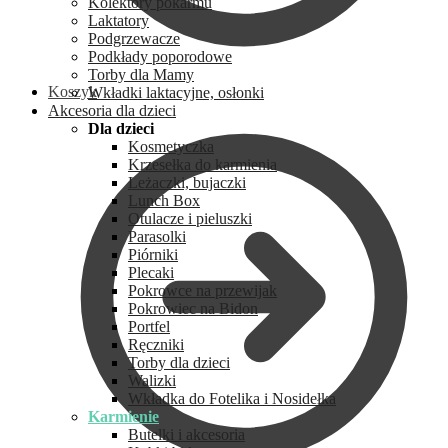
Kolektory pokarmu
Laktatory
Podgrzewacze
Podkłady poporodowe
Torby dla Mamy
Koszyk
Wkładki laktacyjne, osłonki
Akcesoria dla dzieci
Dla dzieci
Kosmetyczka
Krzesełka do karmienia
Leżaczki, bujaczki
Lunch Box
Otulacze i pieluszki
Parasolki
Piórniki
Plecaki
Pokrowce na przewijak
Pokrowiec na Bidon
Portfel
Ręczniki
Torby dla dzieci
Walizki
Wkładka do Fotelika i Nosidełka
Karmienie
Butelki i akcesoria