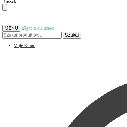
Skip
Skip
Koszyk
to
to
navigation
content
MENU
Szukaj:
Szukaj
Moje Konto