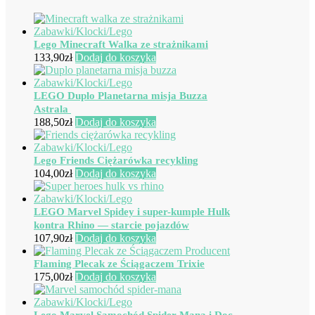
Lego Minecraft Walka ze strażnikami
133,90
zł
Dodaj do koszyka
LEGO Duplo Planetarna misja Buzza
Astrala
188,50
zł
Dodaj do koszyka
Lego Friends Ciężarówka recykling
104,00
zł
Dodaj do koszyka
LEGO Marvel Spidey i super-kumple Hulk
kontra Rhino — starcie pojazdów
107,90
zł
Dodaj do koszyka
Flaming Plecak ze Ściągaczem Trixie
175,00
zł
Dodaj do koszyka