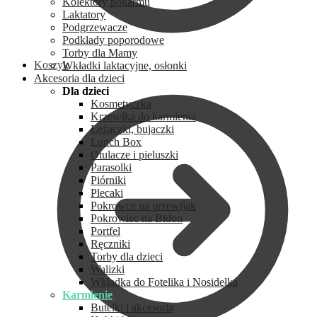
Kolektory pokarmu
Laktatory
Podgrzewacze
Podkłady poporodowe
Torby dla Mamy
Koszyk
Wkładki laktacyjne, osłonki
Akcesoria dla dzieci
Dla dzieci
Kosmetyczka
Krzesełka do karmienia
Leżaczki, bujaczki
Lunch Box
Otulacze i pieluszki
Parasolki
Piórniki
Plecaki
Pokrowce na przewijak
Pokrowiec na Bidon
Portfel
Ręczniki
Torby dla dzieci
Walizki
Wkładka do Fotelika i Nosidełka
Karmienie
Butelki i akcesoria