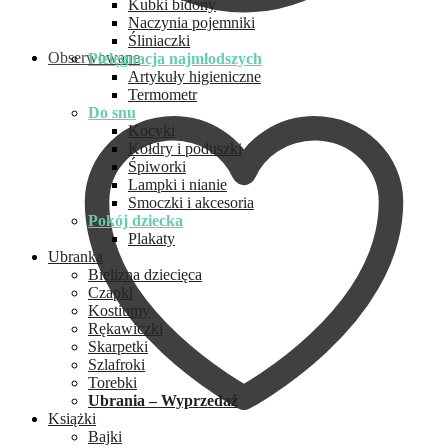
Kubki bidony
Naczynia pojemniki
Śliniaczki
Obserwowane
Pielęgnacja najmłodszych
Artykuły higieniczne
Termometr
Do snu
Kocyki
Kołdry i poduszki
Śpiworki
Lampki i nianie
Smoczki i akcesoria
Pokój dziecka
Plakaty
Ubranka
Bielizna dziecięca
Czapki
Kostiumy
Rękawiczki
Skarpetki
Szlafroki
Torebki
Ubrania – Wyprzedaż
Książki
Bajki