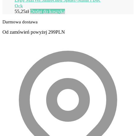
Lego Marvel Samochód Spider-Mana i Doc
Ock
55,25
zł
Dodaj do koszyka
Darmowa dostawa
Od zamówień powyżej 299PLN