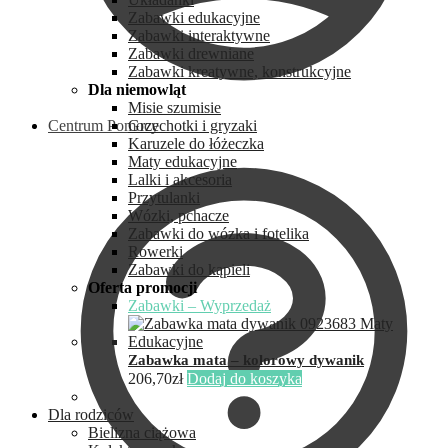
Zabawki edukacyjne
Zabawki interaktywne
Zabawki drewniane
Zabawki kreatywne, konstrukcyjne
Dla niemowląt
Misie szumisie
Centrum Pomocy
Grzechotki i gryzaki
Karuzele do łóżeczka
Maty edukacyjne
Lalki i akcesoria
Przytulanki
Wózki, pchacze
Zabawki do wózka i fotelika
Rowerki
Zabawki do kąpieli
Oferta promocji
Zabawki – Wyprzedaż
Zabawka mata – kolorowy dywanik
206,70
zł
Dodaj do koszyka
Dla rodziców
Bielizna ciążowa