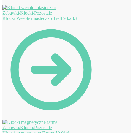
Klocki Wesołe miasteczko Trefl
93,28
zł
Klocki magnetyczne Farma
50,01
zł