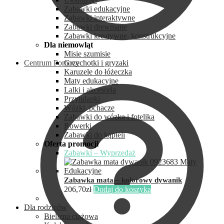
Zabawki edukacyjne
Zabawki interaktywne
Zabawki drewniane
Zabawki kreatywne, konstrukcyjne
Dla niemowląt
Misie szumisie
Centrum Pomocy
Grzechotki i gryzaki
Karuzele do łóżeczka
Maty edukacyjne
Lalki i akcesoria
Przytulanki
Wózki, pchacze
Zabawki do wózka i fotelika
Rowerki
Zabawki do kąpieli
Oferta promocji
Zabawki – Wyprzedaż
Zabawka mata – kolorowy dywanik
206,70
zł
Dodaj do koszyka
Dla rodziców
Bielizna ciążowa