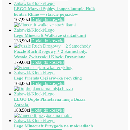
LEGO Marvel Spidey i super-kumple Hulk
kontra Rhino — starcie pojazdów
107,90
zł
Dodaj do koszyka
Lego Minecraft Walka ze strażnikami
133,90
zł
Dodaj do koszyka
Puzzle Ruch Drogowy + 2 Samochody,
Wesołe Zwierzaki i Klocki Drewniane
179,60
zł
Dodaj do koszyka
Lego Friends Ciężarówka recykling
104,00
zł
Dodaj do koszyka
LEGO Duplo Planetarna misja Buzza
Astrala
188,50
zł
Dodaj do koszyka
Lego Minecraft Przygoda na mokradłach