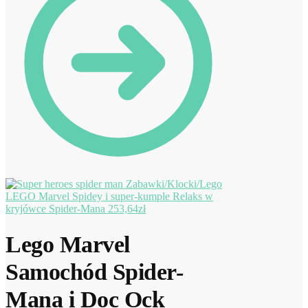
LEGO Marvel Spidey i super-kumple Relaks w
kryjówce Spider-Mana
253,64
zł
Lego Marvel
Samochód Spider-
Mana i Doc Ock