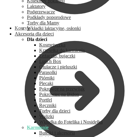
Kolektory pokarmu
Laktatory
Podgrzewacze
Podkłady poporodowe
Torby dla Mamy
Koszyk
Wkładki laktacyjne, osłonki
Akcesoria dla dzieci
Dla dzieci
Kosmetyczka
Krzesełka do karmienia
Leżaczki, bujaczki
Lunch Box
Otulacze i pieluszki
Parasolki
Piórniki
Plecaki
Pokrowce na przewijak
Pokrowiec na Bidon
Portfel
Ręczniki
Torby dla dzieci
Walizki
Wkładka do Fotelika i Nosidełka
Karmienie
Butelki i akcesoria