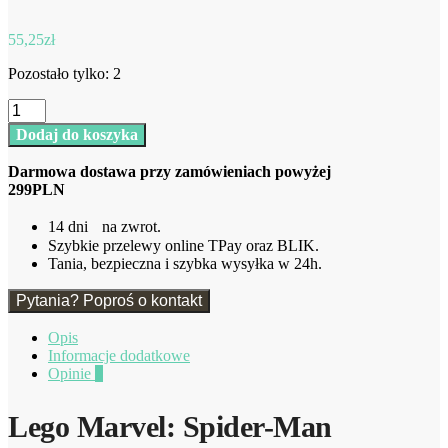
55,25
zł
Pozostało tylko: 2
ilość
Lego
Dodaj do koszyka
Marvel
Samochód
Darmowa dostawa przy zamówieniach powyżej
Spider-
299PLN
Mana
i
14 dni na zwrot.
Doc
Szybkie przelewy online TPay oraz BLIK.
Ock
Tania, bezpieczna i szybka wysyłka w 24h.
Pytania? Poproś o kontakt
Opis
Informacje dodatkowe
Opinie
0
Lego Marvel: Spider-Man