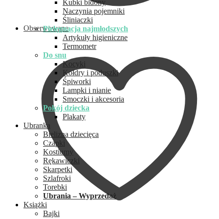
Kubki bidony
Naczynia pojemniki
Śliniaczki
Obserwowane
Pielęgnacja najmłodszych
Artykuły higieniczne
Termometr
Do snu
Kocyki
Kołdry i poduszki
Śpiworki
Lampki i nianie
Smoczki i akcesoria
Pokój dziecka
Plakaty
Ubranka
Bielizna dziecięca
Czapki
Kostiumy
Rękawiczki
Skarpetki
Szlafroki
Torebki
Ubrania – Wyprzedaż
Książki
Bajki