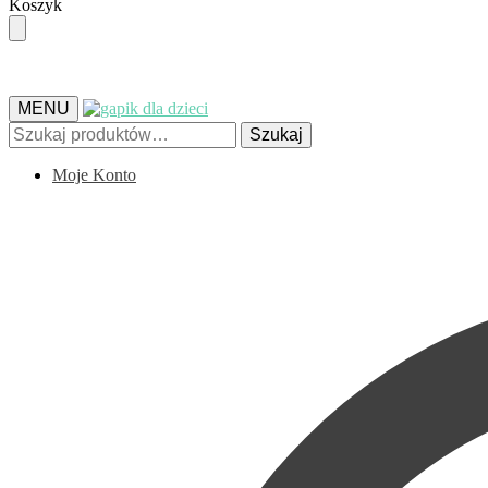
Skip
Skip
Koszyk
to
to
navigation
content
MENU
Szukaj:
Szukaj
Moje Konto