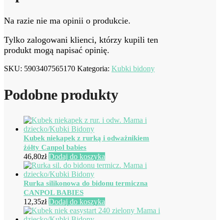
Na razie nie ma opinii o produkcie.
Tylko zalogowani klienci, którzy kupili ten
produkt mogą napisać opinię.
SKU:
5903407565170
Kategoria:
Kubki bidony
Podobne produkty
Kubek niekapek z rurką i odważnikiem
żółty Canpol babies
46,80
zł
Dodaj do koszyka
Rurka silikonowa do bidonu termiczna
CANPOL BABIES
12,35
zł
Dodaj do koszyka