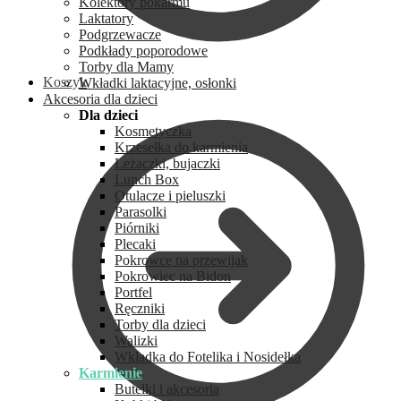
Kolektory pokarmu
Laktatory
Podgrzewacze
Podkłady poporodowe
Torby dla Mamy
Koszyk
Wkładki laktacyjne, osłonki
Akcesoria dla dzieci
Dla dzieci
Kosmetyczka
Krzesełka do karmienia
Leżaczki, bujaczki
Lunch Box
Otulacze i pieluszki
Parasolki
Piórniki
Plecaki
Pokrowce na przewijak
Pokrowiec na Bidon
Portfel
Ręczniki
Torby dla dzieci
Walizki
Wkładka do Fotelika i Nosidełka
Karmienie
Butelki i akcesoria