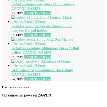
Kubek niekapek easystart 240ml zielony
CANPOL BABIES
27,30
zł
Dodaj do koszyka
Kubek z silikonowym ustnikiem 150ml
bonjour Canpol babies
39,00
zł
Dodaj do koszyka
Kubek ze składaną silikonową rurką 210ml
yellow CANPOL BABIES
29,25
zł
Dodaj do koszyka
Bidon sportowy składana rurka zielony
CANPOL BABIES
24,70
zł
Dodaj do koszyka
Darmowa dostawa
Od zamówień powyżej 299PLN