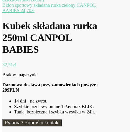
Bidon sportowy składana rurka zielony CANPOL
BABIES
24,70
zł
Kubek składana rurka
250ml CANPOL
BABIES
32,51
zł
Brak w magazynie
Darmowa dostawa przy zamówieniach powyżej
299PLN
14 dni na zwrot.
Szybkie przelewy online TPay oraz BLIK.
Tania, bezpieczna i szybka wysyłka w 24h.
Pytania? Poproś o kontakt