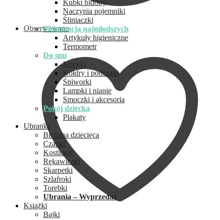
Kubki bidony
Naczynia pojemniki
Śliniaczki
Obserwowane
Pielęgnacja najmłodszych
Artykuły higieniczne
Termometr
Do snu
Kocyki
Kołdry i poduszki
Śpiworki
Lampki i nianie
Smoczki i akcesoria
Pokój dziecka
Plakaty
Ubranka
Bielizna dziecięca
Czapki
Kostiumy
Rękawiczki
Skarpetki
Szlafroki
Torebki
Ubrania – Wyprzedaż
Książki
Bajki