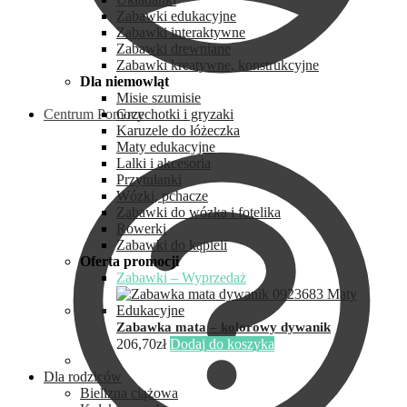
Zabawki edukacyjne
Zabawki interaktywne
Zabawki drewniane
Zabawki kreatywne, konstrukcyjne
Dla niemowląt
Misie szumisie
Centrum Pomocy
Grzechotki i gryzaki
Karuzele do łóżeczka
Maty edukacyjne
Lalki i akcesoria
Przytulanki
Wózki, pchacze
Zabawki do wózka i fotelika
Rowerki
Zabawki do kąpieli
Oferta promocji
Zabawki – Wyprzedaż
Zabawka mata – kolorowy dywanik
206,70
zł
Dodaj do koszyka
Dla rodziców
Bielizna ciążowa