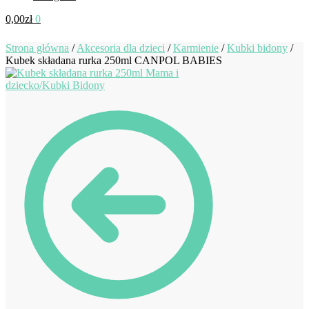
0,00
zł
0
Strona główna
/
Akcesoria dla dzieci
/
Karmienie
/
Kubki bidony
/
Kubek składana rurka 250ml CANPOL BABIES