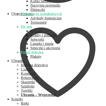
Kubki bidony
Naczynia pojemniki
Śliniaczki
Obserwowane
Pielęgnacja najmłodszych
Artykuły higieniczne
Termometr
Do snu
Kocyki
Kołdry i poduszki
Śpiworki
Lampki i nianie
Smoczki i akcesoria
Pokój dziecka
Plakaty
Ubranka
Bielizna dziecięca
Czapki
Kostiumy
Rękawiczki
Skarpetki
Szlafroki
Torebki
Ubrania – Wyprzedaż
Książki
Bajki