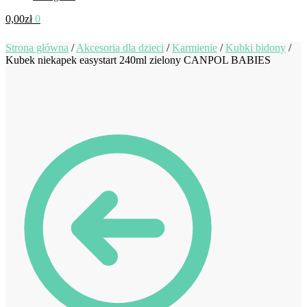
0,00
zł
0
Strona główna
/
Akcesoria dla dzieci
/
Karmienie
/
Kubki bidony
/
Kubek niekapek easystart 240ml zielony CANPOL BABIES