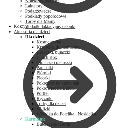
Kolektory pokarmu
Laktatory
Podgrzewacze
Podkłady poporodowe
Torby dla Mamy
Koszyk
Wkładki laktacyjne, osłonki
Akcesoria dla dzieci
Dla dzieci
Kosmetyczka
Krzesełka do karmienia
Leżaczki, bujaczki
Lunch Box
Otulacze i pieluszki
Parasolki
Piórniki
Plecaki
Pokrowce na przewijak
Pokrowiec na Bidon
Portfel
Ręczniki
Torby dla dzieci
Walizki
Wkładka do Fotelika i Nosidełka
Karmienie
Butelki i akcesoria