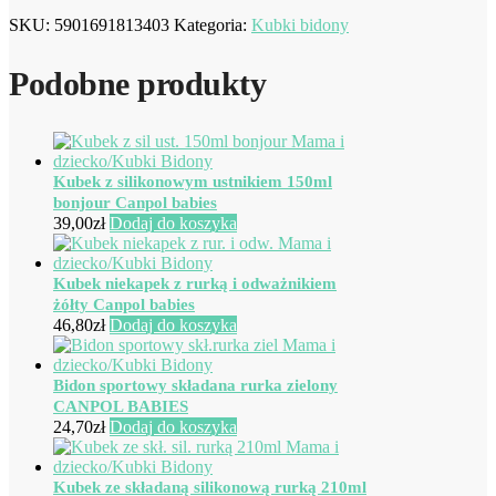
SKU:
5901691813403
Kategoria:
Kubki bidony
Podobne produkty
Kubek z silikonowym ustnikiem 150ml
bonjour Canpol babies
39,00
zł
Dodaj do koszyka
Kubek niekapek z rurką i odważnikiem
żółty Canpol babies
46,80
zł
Dodaj do koszyka
Bidon sportowy składana rurka zielony
CANPOL BABIES
24,70
zł
Dodaj do koszyka
Kubek ze składaną silikonową rurką 210ml