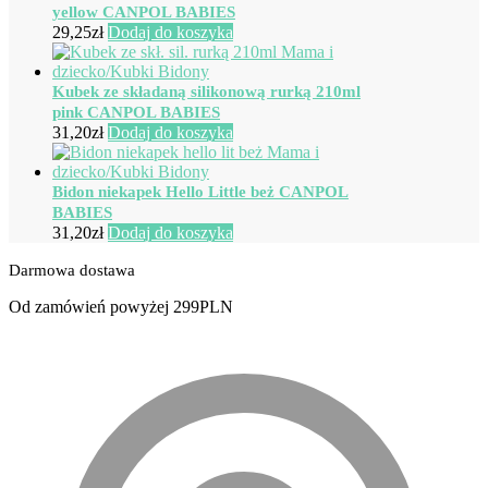
yellow CANPOL BABIES
29,25
zł
Dodaj do koszyka
Kubek ze składaną silikonową rurką 210ml
pink CANPOL BABIES
31,20
zł
Dodaj do koszyka
Bidon niekapek Hello Little beż CANPOL
BABIES
31,20
zł
Dodaj do koszyka
Darmowa dostawa
Od zamówień powyżej 299PLN