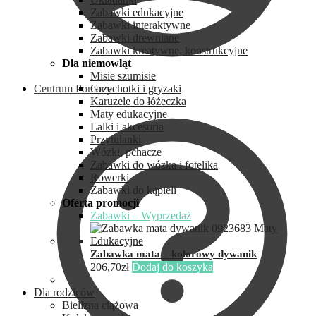
Zabawki edukacyjne
Zabawki interaktywne
Zabawki drewniane
Zabawki kreatywne, konstrukcyjne
Dla niemowląt
Misie szumisie
Centrum Pomocy
Grzechotki i gryzaki
Karuzele do łóżeczka
Maty edukacyjne
Lalki i akcesoria
Przytulanki
Wózki, pchacze
Zabawki do wózka i fotelika
Rowerki
Zabawki do kąpieli
Oferta promocji
Zabawki – Wyprzedaż
Zabawka mata – kolorowy dywanik
206,70
zł
Dodaj do koszyka
Dla rodziców
Bielizna ciążowa