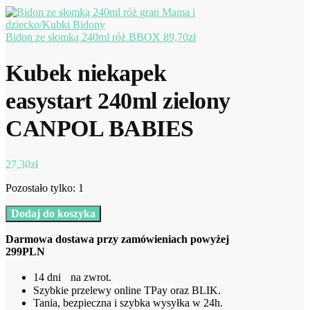
Bidon ze słomką 240ml róż BBOX
89,70
zł
Kubek niekapek
easystart 240ml zielony
CANPOL BABIES
27,30
zł
Pozostało tylko: 1
ilość
Dodaj do koszyka
Kubek
niekapek
Darmowa dostawa przy zamówieniach powyżej
easystart
299PLN
240ml
zielony
14 dni na zwrot.
CANPOL
Szybkie przelewy online TPay oraz BLIK.
BABIES
Tania, bezpieczna i szybka wysyłka w 24h.