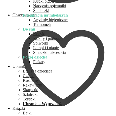
Kubki bidony
Naczynia pojemniki
Śliniaczki
Obserwowane
Pielęgnacja najmłodszych
Artykuły higieniczne
Termometr
Do snu
Kocyki
Kołdry i poduszki
Śpiworki
Lampki i nianie
Smoczki i akcesoria
Pokój dziecka
Plakaty
Ubranka
Bielizna dziecięca
Czapki
Kostiumy
Rękawiczki
Skarpetki
Szlafroki
Torebki
Ubrania – Wyprzedaż
Książki
Bajki