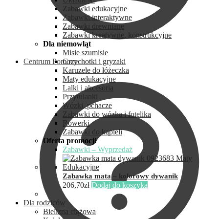
Zabawki edukacyjne
Zabawki interaktywne
Zabawki drewniane
Zabawki kreatywne, konstrukcyjne
Dla niemowląt
Misie szumisie
Centrum Pomocy
Grzechotki i gryzaki
Karuzele do łóżeczka
Maty edukacyjne
Lalki i akcesoria
Przytulanki
Wózki, pchacze
Zabawki do wózka i fotelika
Rowerki
Zabawki do kąpieli
Oferta promocji
Zabawki – Wyprzedaż
Zabawka mata – kolorowy dywanik
206,70
zł
Dodaj do koszyka
Dla rodziców
Bielizna ciążowa