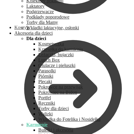
Kolektory pokarmu
Laktatory
Podgrzewacze
Podkłady poporodowe
Torby dla Mamy
Koszyk
Wkładki laktacyjne, osłonki
Akcesoria dla dzieci
Dla dzieci
Kosmetyczka
Krzesełka do karmienia
Leżaczki, bujaczki
Lunch Box
Otulacze i pieluszki
Parasolki
Piórniki
Plecaki
Pokrowce na przewijak
Pokrowiec na Bidon
Portfel
Ręczniki
Torby dla dzieci
Walizki
Wkładka do Fotelika i Nosidełka
Karmienie
Butelki i akcesoria