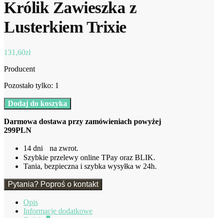
Królik Zawieszka z
Lusterkiem Trixie
131,60
zł
Producent
Pozostało tylko: 1
ilość
Dodaj do koszyka
Królik
Zawieszka
Darmowa dostawa przy zamówieniach powyżej
z
299PLN
Lusterkiem
Trixie
14 dni na zwrot.
Szybkie przelewy online TPay oraz BLIK.
Tania, bezpieczna i szybka wysyłka w 24h.
Pytania? Poproś o kontakt
Opis
Informacje dodatkowe