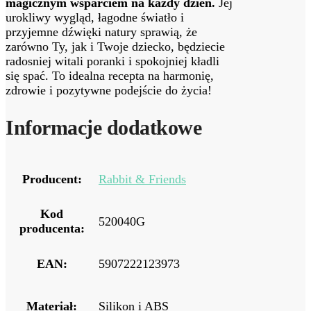
magicznym wsparciem na każdy dzień.
Jej
urokliwy wygląd, łagodne światło i
przyjemne dźwięki natury sprawią, że
zarówno Ty, jak i Twoje dziecko, będziecie
radosniej witali poranki i spokojniej kładli
się spać. To idealna recepta na harmonię,
zdrowie i pozytywne podejście do życia!
Informacje dodatkowe
Producent:
Rabbit & Friends
Kod
520040G
producenta:
EAN:
5907222123973
Materiał:
Silikon i ABS