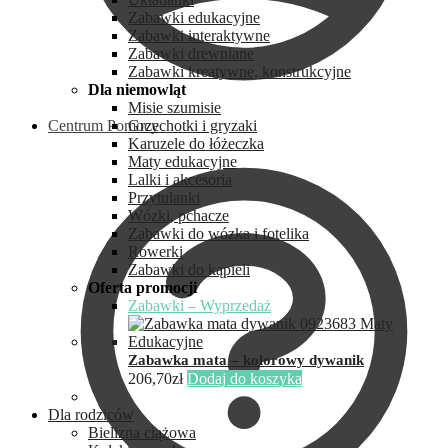
Zabawki edukacyjne
Zabawki interaktywne
Zabawki drewniane
Zabawki kreatywne, konstrukcyjne
Dla niemowląt
Misie szumisie
Centrum Pomocy
Grzechotki i gryzaki
Karuzele do łóżeczka
Maty edukacyjne
Lalki i akcesoria
Przytulanki
Wózki, pchacze
Zabawki do wózka i fotelika
Rowerki
Zabawki do kąpieli
Oferta promocji
Zabawki – Wyprzedaż
Zabawka mata – kolorowy dywanik
206,70
zł
Dodaj do koszyka
Dla rodziców
Bielizna ciążowa