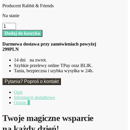
Producent Rabbit & Friends
Na stanie
ilość
Królik
Dodaj do koszyka
Lampka
Budząca
Darmowa dostawa przy zamówieniach powyżej
Światłem
299PLN
Zielona
Rabbit
14 dni na zwrot.
&
Szybkie przelewy online TPay oraz BLIK.
Friends
Tania, bezpieczna i szybka wysyłka w 24h.
Pytania? Poproś o kontakt
Opis
Informacje dodatkowe
Opinie
0
Twoje magiczne wsparcie
na każdy dzień!