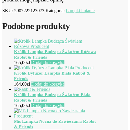
SKU:
5907222123973
Kategoria:
Lampki i nianie
Podobne produkty
Królik Lampka Budząca Światłem Różowa
Rabbit & Friends
165,00
zł
Dodaj do koszyka
Królik Dyfuzor Lampka Biała Rabbit &
Friends
164,00
zł
Dodaj do koszyka
Królik Lampka Budząca Światłem Biała
Rabbit & Friends
165,00
zł
Dodaj do koszyka
Miś Lampka Nocna do Zawieszania Rabbit
& Friends