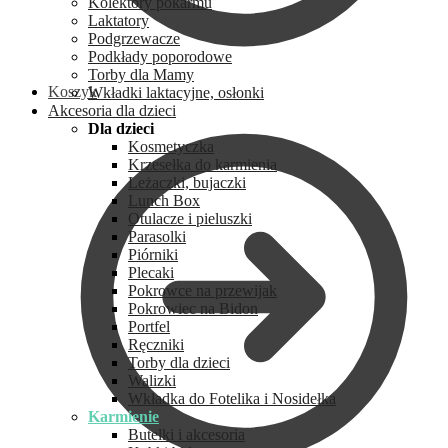
Kolektory pokarmu
Laktatory
Podgrzewacze
Podkłady poporodowe
Torby dla Mamy
Koszyk
Wkładki laktacyjne, osłonki
Akcesoria dla dzieci
Dla dzieci
Kosmetyczka
Krzesełka do karmienia
Leżaczki, bujaczki
Lunch Box
Otulacze i pieluszki
Parasolki
Piórniki
Plecaki
Pokrowce na przewijak
Pokrowiec na Bidon
Portfel
Ręczniki
Torby dla dzieci
Walizki
Wkładka do Fotelika i Nosidełka
Karmienie
Butelki i akcesoria