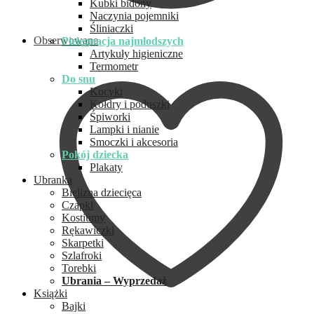
Kubki bidony
Naczynia pojemniki
Śliniaczki
Obserwowane
Pielęgnacja najmłodszych
Artykuły higieniczne
Termometr
Do snu
Kocyki
Kołdry i poduszki
Śpiworki
Lampki i nianie
Smoczki i akcesoria
Pokój dziecka
Plakaty
Ubranka
Bielizna dziecięca
Czapki
Kostiumy
Rękawiczki
Skarpetki
Szlafroki
Torebki
Ubrania – Wyprzedaż
Książki
Bajki