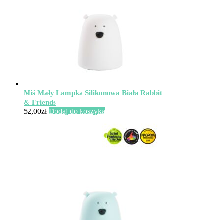
Miś Mały Lampka Silikonowa Biała Rabbit
& Friends
52,00
zł
Dodaj do koszyka