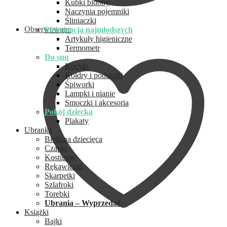
Kubki bidony
Naczynia pojemniki
Śliniaczki
Obserwowane
Pielęgnacja najmłodszych
Artykuły higieniczne
Termometr
Do snu
Kocyki
Kołdry i poduszki
Śpiworki
Lampki i nianie
Smoczki i akcesoria
Pokój dziecka
Plakaty
Ubranka
Bielizna dziecięca
Czapki
Kostiumy
Rękawiczki
Skarpetki
Szlafroki
Torebki
Ubrania – Wyprzedaż
Książki
Bajki