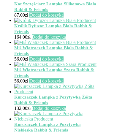
Kot Szczęściarz Lampka Silikonowa Biała
Rabbit & Friends
87,00
zł
Dodaj do koszyka
Królik Dyfuzor Lampka Biała Rabbit &
Friends
164,00
zł
Dodaj do koszyka
Miś Wiatraczek Lampka Biała Rabbit &
Friends
56,00
zł
Dodaj do koszyka
Miś Wiatraczek Lampka Szara Rabbit &
Friends
56,00
zł
Dodaj do koszyka
Kurczaczek Lampka z Pozytywką Żółta
Rabbit & Friends
132,00
zł
Dodaj do koszyka
Kurczaczek Lampka z Pozytywką
Niebieska Rabbit & Friends