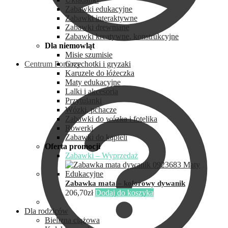
Zabawki edukacyjne
Zabawki interaktywne
Zabawki drewniane
Zabawki kreatywne, konstrukcyjne
Dla niemowląt
Misie szumisie
Centrum Pomocy
Grzechotki i gryzaki
Karuzele do łóżeczka
Maty edukacyjne
Lalki i akcesoria
Przytulanki
Wózki, pchacze
Zabawki do wózka i fotelika
Rowerki
Zabawki do kąpieli
Oferta promocji
Zabawki – Wyprzedaż
Zabawka mata – kolorowy dywanik
206,70
zł
Dodaj do koszyka
Dla rodziców
Bielizna ciążowa