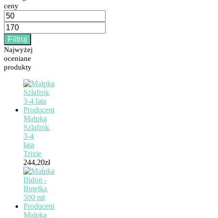
ceny
Cena
min
Cena
max
Filtruj
Najwyżej
oceniane
produkty
Małpka
Szlafrok
3-4
lata
Trixie
244,20
zł
Małpka