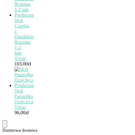
Słoń
Czapka
z
Daszkiem
Rozmiar
1-2
lata
Trixie
103,00
zł
Słoń
Parasolka
Dziecięca
Trixie
96,00
zł
Darmowa dostawa