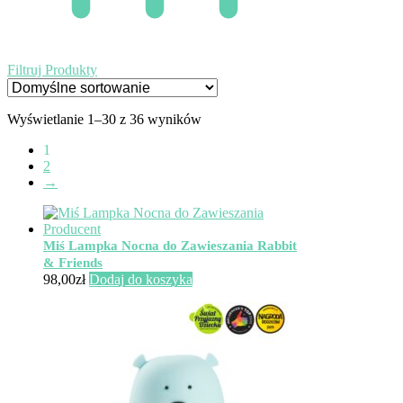
Filtruj Produkty
Wyświetlanie 1–30 z 36 wyników
1
2
→
Miś Lampka Nocna do Zawieszania Rabbit
& Friends
98,00
zł
Dodaj do koszyka