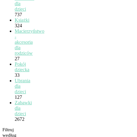
dla
dzieci
737
Książki
324
Macierzyństwo
-
akcesoria
dla
rodziców
27
Pokój
dziecka
33
Ubrania
dla
dzieci
127
Zabawki
dla
dzieci
2672
Filtruj
według