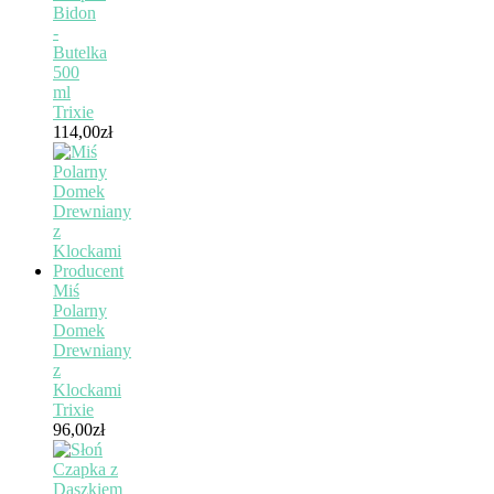
Bidon
-
Butelka
500
ml
Trixie
114,00
zł
Miś
Polarny
Domek
Drewniany
z
Klockami
Trixie
96,00
zł