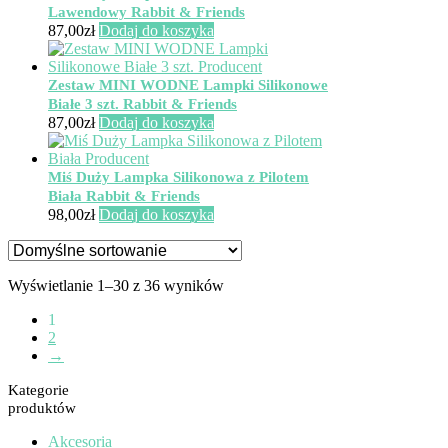
Lawendowy Rabbit & Friends
87,00
zł
Dodaj do koszyka
Zestaw MINI WODNE Lampki Silikonowe
Białe 3 szt. Rabbit & Friends
87,00
zł
Dodaj do koszyka
Miś Duży Lampka Silikonowa z Pilotem
Biała Rabbit & Friends
98,00
zł
Dodaj do koszyka
Wyświetlanie 1–30 z 36 wyników
1
2
→
Kategorie
produktów
Akcesoria