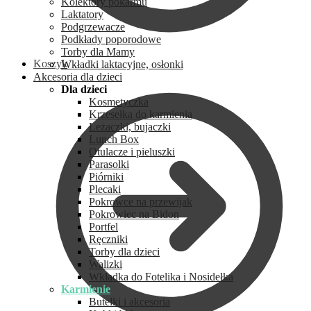
Kolektory pokarmu
Laktatory
Podgrzewacze
Podkłady poporodowe
Torby dla Mamy
Koszyk
Wkładki laktacyjne, osłonki
Akcesoria dla dzieci
Dla dzieci
Kosmetyczka
Krzesełka do karmienia
Leżaczki, bujaczki
Lunch Box
Otulacze i pieluszki
Parasolki
Piórniki
Plecaki
Pokrowce na przewijak
Pokrowiec na Bidon
Portfel
Ręczniki
Torby dla dzieci
Walizki
Wkładka do Fotelika i Nosidełka
Karmienie
Butelki i akcesoria