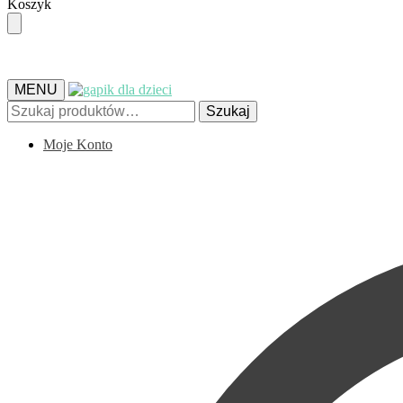
Skip
Skip
Koszyk
to
to
navigation
content
MENU
Szukaj:
Szukaj
Moje Konto