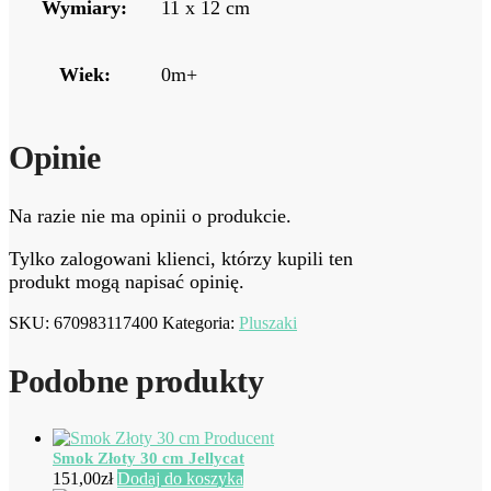
Wymiary:
11 x 12 cm
Wiek:
0m+
Opinie
Na razie nie ma opinii o produkcie.
Tylko zalogowani klienci, którzy kupili ten
produkt mogą napisać opinię.
SKU:
670983117400
Kategoria:
Pluszaki
Podobne produkty
Smok Złoty 30 cm Jellycat
151,00
zł
Dodaj do koszyka