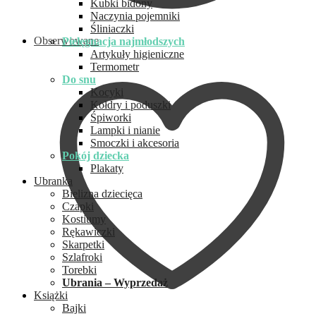
Kubki bidony
Naczynia pojemniki
Śliniaczki
Obserwowane
Pielęgnacja najmłodszych
Artykuły higieniczne
Termometr
Do snu
Kocyki
Kołdry i poduszki
Śpiworki
Lampki i nianie
Smoczki i akcesoria
Pokój dziecka
Plakaty
Ubranka
Bielizna dziecięca
Czapki
Kostiumy
Rękawiczki
Skarpetki
Szlafroki
Torebki
Ubrania – Wyprzedaż
Książki
Bajki