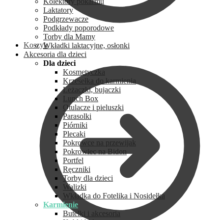
Kolektory pokarmu
Laktatory
Podgrzewacze
Podkłady poporodowe
Torby dla Mamy
Koszyk
Wkładki laktacyjne, osłonki
Akcesoria dla dzieci
Dla dzieci
Kosmetyczka
Krzesełka do karmienia
Leżaczki, bujaczki
Lunch Box
Otulacze i pieluszki
Parasolki
Piórniki
Plecaki
Pokrowce na przewijak
Pokrowiec na Bidon
Portfel
Ręczniki
Torby dla dzieci
Walizki
Wkładka do Fotelika i Nosidełka
Karmienie
Butelki i akcesoria