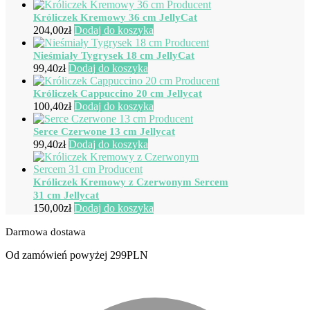
Króliczek Kremowy 36 cm JellyCat
204,00
zł
Dodaj do koszyka
Nieśmiały Tygrysek 18 cm JellyCat
99,40
zł
Dodaj do koszyka
Króliczek Cappuccino 20 cm Jellycat
100,40
zł
Dodaj do koszyka
Serce Czerwone 13 cm Jellycat
99,40
zł
Dodaj do koszyka
Króliczek Kremowy z Czerwonym Sercem
31 cm Jellycat
150,00
zł
Dodaj do koszyka
Darmowa dostawa
Od zamówień powyżej 299PLN