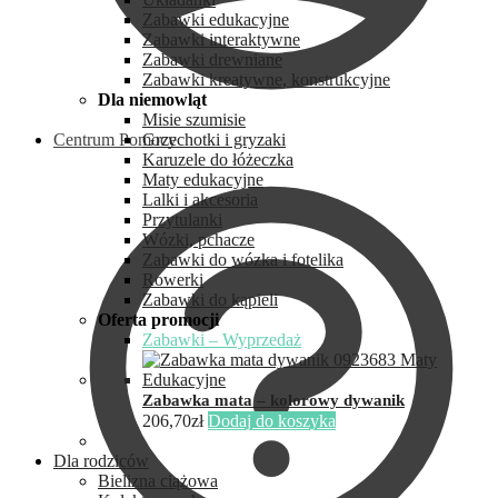
Zabawki edukacyjne
Zabawki interaktywne
Zabawki drewniane
Zabawki kreatywne, konstrukcyjne
Dla niemowląt
Misie szumisie
Centrum Pomocy
Grzechotki i gryzaki
Karuzele do łóżeczka
Maty edukacyjne
Lalki i akcesoria
Przytulanki
Wózki, pchacze
Zabawki do wózka i fotelika
Rowerki
Zabawki do kąpieli
Oferta promocji
Zabawki – Wyprzedaż
Zabawka mata – kolorowy dywanik
206,70
zł
Dodaj do koszyka
Dla rodziców
Bielizna ciążowa