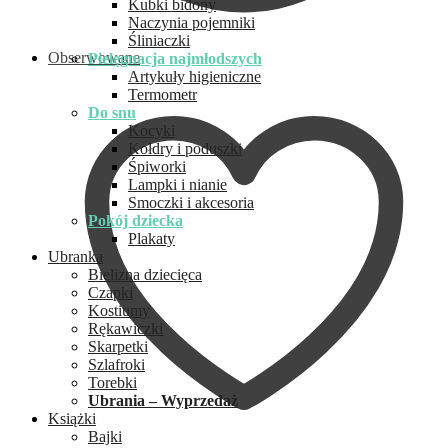
Kubki bidony
Naczynia pojemniki
Śliniaczki
Obserwowane
Pielęgnacja najmłodszych
Artykuły higieniczne
Termometr
Do snu
Kocyki
Kołdry i poduszki
Śpiworki
Lampki i nianie
Smoczki i akcesoria
Pokój dziecka
Plakaty
Ubranka
Bielizna dziecięca
Czapki
Kostiumy
Rękawiczki
Skarpetki
Szlafroki
Torebki
Ubrania – Wyprzedaż
Książki
Bajki