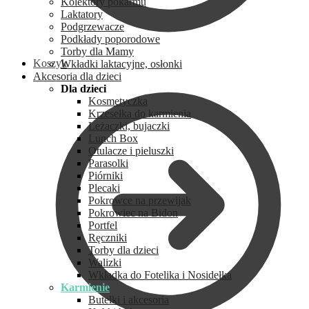
Kolektory pokarmu
Laktatory
Podgrzewacze
Podkłady poporodowe
Torby dla Mamy
Koszyk
Wkładki laktacyjne, osłonki
Akcesoria dla dzieci
Dla dzieci
Kosmetyczka
Krzesełka do karmienia
Leżaczki, bujaczki
Lunch Box
Otulacze i pieluszki
Parasolki
Piórniki
Plecaki
Pokrowce na przewijak
Pokrowiec na Bidon
Portfel
Ręczniki
Torby dla dzieci
Walizki
Wkładka do Fotelika i Nosidełka
Karmienie
Butelki i akcesoria