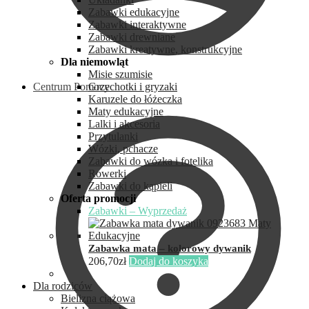
Zabawki edukacyjne
Zabawki interaktywne
Zabawki drewniane
Zabawki kreatywne, konstrukcyjne
Dla niemowląt
Misie szumisie
Centrum Pomocy
Grzechotki i gryzaki
Karuzele do łóżeczka
Maty edukacyjne
Lalki i akcesoria
Przytulanki
Wózki, pchacze
Zabawki do wózka i fotelika
Rowerki
Zabawki do kąpieli
Oferta promocji
Zabawki – Wyprzedaż
Zabawka mata – kolorowy dywanik
206,70
zł
Dodaj do koszyka
Dla rodziców
Bielizna ciążowa