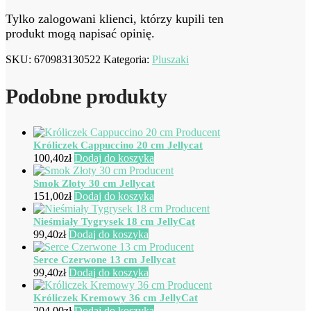
Tylko zalogowani klienci, którzy kupili ten
produkt mogą napisać opinię.
SKU:
670983130522
Kategoria:
Pluszaki
Podobne produkty
Króliczek Cappuccino 20 cm Jellycat
100,40
zł
Dodaj do koszyka
Smok Złoty 30 cm Jellycat
151,00
zł
Dodaj do koszyka
Nieśmiały Tygrysek 18 cm JellyCat
99,40
zł
Dodaj do koszyka
Serce Czerwone 13 cm Jellycat
99,40
zł
Dodaj do koszyka
Króliczek Kremowy 36 cm JellyCat
204,00
zł
Dodaj do koszyka