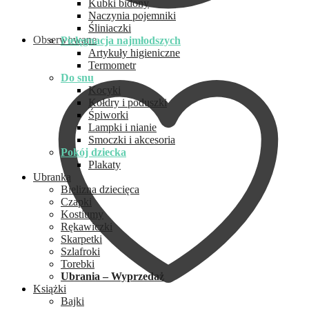
Kubki bidony
Naczynia pojemniki
Śliniaczki
Obserwowane
Pielęgnacja najmłodszych
Artykuły higieniczne
Termometr
Do snu
Kocyki
Kołdry i poduszki
Śpiworki
Lampki i nianie
Smoczki i akcesoria
Pokój dziecka
Plakaty
Ubranka
Bielizna dziecięca
Czapki
Kostiumy
Rękawiczki
Skarpetki
Szlafroki
Torebki
Ubrania – Wyprzedaż
Książki
Bajki