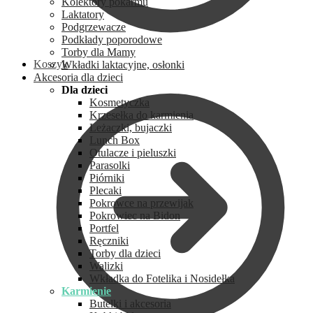
Kolektory pokarmu
Laktatory
Podgrzewacze
Podkłady poporodowe
Torby dla Mamy
Koszyk
Wkładki laktacyjne, osłonki
Akcesoria dla dzieci
Dla dzieci
Kosmetyczka
Krzesełka do karmienia
Leżaczki, bujaczki
Lunch Box
Otulacze i pieluszki
Parasolki
Piórniki
Plecaki
Pokrowce na przewijak
Pokrowiec na Bidon
Portfel
Ręczniki
Torby dla dzieci
Walizki
Wkładka do Fotelika i Nosidełka
Karmienie
Butelki i akcesoria