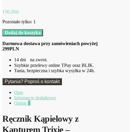
150,20
zł
Pozostało tylko: 1
ilość
Dodaj do koszyka
Kólik
Ręcznik
Darmowa dostawa przy zamówieniach powyżej
Kąpielowy
299PLN
z
Kapturem
14 dni na zwrot.
75
Szybkie przelewy online TPay oraz BLIK.
x
Tania, bezpieczna i szybka wysyłka w 24h.
75
cm
Pytania? Poproś o kontakt
Trixie
Opis
Informacje dodatkowe
Opinie
0
Ręcznik Kąpielowy z
Kapturem Trixie –