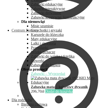
Zabawki edukacyjne
Zabawki interaktywne
Zabawki drewniane
Zabawki kreatywne, konstrukcyjne
Dla niemowląt
Misie szumisie
Centrum Pomocy
Grzechotki i gryzaki
Karuzele do łóżeczka
Maty edukacyjne
Lalki i akcesoria
Przytulanki
Wózki, pchacze
Zabawki do wózka i fotelika
Rowerki
Zabawki do kąpieli
Oferta promocji
Zabawki – Wyprzedaż
Zabawka mata – kolorowy dywanik
206,70
zł
Dodaj do koszyka
Dla rodziców
Bielizna ciążowa