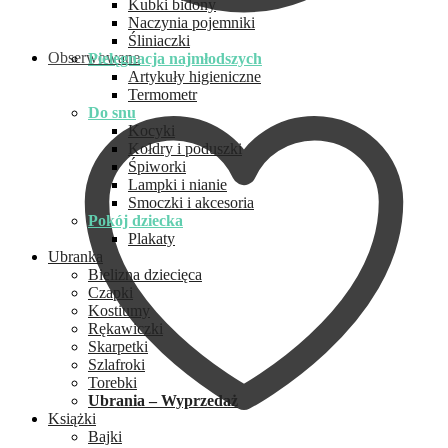
Kubki bidony
Naczynia pojemniki
Śliniaczki
Obserwowane
Pielęgnacja najmłodszych
Artykuły higieniczne
Termometr
Do snu
Kocyki
Kołdry i poduszki
Śpiworki
Lampki i nianie
Smoczki i akcesoria
Pokój dziecka
Plakaty
Ubranka
Bielizna dziecięca
Czapki
Kostiumy
Rękawiczki
Skarpetki
Szlafroki
Torebki
Ubrania – Wyprzedaż
Książki
Bajki