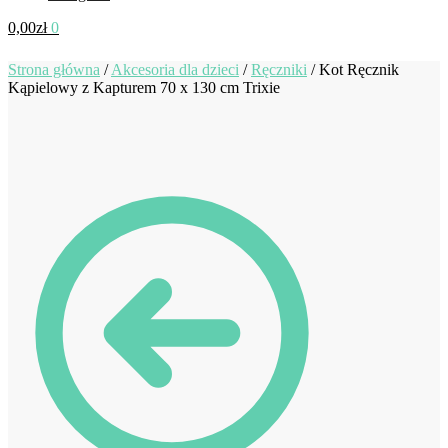
0,00
zł
0
Strona główna
/
Akcesoria dla dzieci
/
Ręczniki
/
Kot Ręcznik
Kąpielowy z Kapturem 70 x 130 cm Trixie