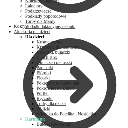
Kolektory pokarmu
Laktatory
Podgrzewacze
Podkłady poporodowe
Torby dla Mamy
Koszyk
Wkładki laktacyjne, osłonki
Akcesoria dla dzieci
Dla dzieci
Kosmetyczka
Krzesełka do karmienia
Leżaczki, bujaczki
Lunch Box
Otulacze i pieluszki
Parasolki
Piórniki
Plecaki
Pokrowce na przewijak
Pokrowiec na Bidon
Portfel
Ręczniki
Torby dla dzieci
Walizki
Wkładka do Fotelika i Nosidełka
Karmienie
Butelki i akcesoria