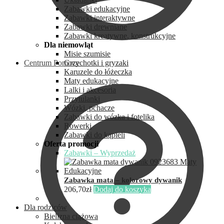
Zabawki edukacyjne
Zabawki interaktywne
Zabawki drewniane
Zabawki kreatywne, konstrukcyjne
Dla niemowląt
Misie szumisie
Centrum Pomocy
Grzechotki i gryzaki
Karuzele do łóżeczka
Maty edukacyjne
Lalki i akcesoria
Przytulanki
Wózki, pchacze
Zabawki do wózka i fotelika
Rowerki
Zabawki do kąpieli
Oferta promocji
Zabawki – Wyprzedaż
Zabawka mata – kolorowy dywanik
206,70
zł
Dodaj do koszyka
Dla rodziców
Bielizna ciążowa