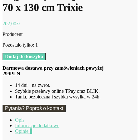
70 x 130 cm Trixie
202,00
zł
Producent
Pozostało tylko: 1
ilość
Dodaj do koszyka
Kot
Ręcznik
Darmowa dostawa przy zamówieniach powyżej
Kąpielowy
299PLN
z
Kapturem
14 dni na zwrot.
70
Szybkie przelewy online TPay oraz BLIK.
x
Tania, bezpieczna i szybka wysyłka w 24h.
130
cm
Pytania? Poproś o kontakt
Trixie
Opis
Informacje dodatkowe
Opinie
0