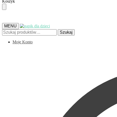
Skip
Skip
Koszyk
to
to
navigation
content
MENU
Szukaj:
Szukaj
Moje Konto