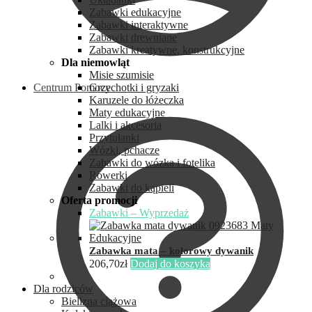
Zabawki edukacyjne
Zabawki interaktywne
Zabawki drewniane
Zabawki kreatywne, konstrukcyjne
Dla niemowląt
Misie szumisie
Centrum Pomocy
Grzechotki i gryzaki
Karuzele do łóżeczka
Maty edukacyjne
Lalki i akcesoria
Przytulanki
Wózki, pchacze
Zabawki do wózka i fotelika
Rowerki
Zabawki do kąpieli
Oferta promocji
Zabawki – Wyprzedaż
Zabawka mata – kolorowy dywanik
206,70
zł
Dodaj do koszyka
Dla rodziców
Bielizna ciążowa