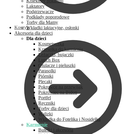
Kolektory pokarmu
Laktatory
Podgrzewacze
Podkłady poporodowe
Torby dla Mamy
Koszyk
Wkładki laktacyjne, osłonki
Akcesoria dla dzieci
Dla dzieci
Kosmetyczka
Krzesełka do karmienia
Leżaczki, bujaczki
Lunch Box
Otulacze i pieluszki
Parasolki
Piórniki
Plecaki
Pokrowce na przewijak
Pokrowiec na Bidon
Portfel
Ręczniki
Torby dla dzieci
Walizki
Wkładka do Fotelika i Nosidełka
Karmienie
Butelki i akcesoria