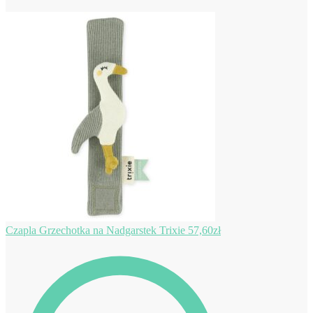
Czapla Grzechotka na Nadgarstek Trixie
57,60
zł