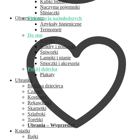
Kubki bidony
Naczynia pojemniki
Śliniaczki
Obserwowane
Pielęgnacja najmłodszych
Artykuły higieniczne
Termometr
Do snu
Kocyki
Kołdry i poduszki
Śpiworki
Lampki i nianie
Smoczki i akcesoria
Pokój dziecka
Plakaty
Ubranka
Bielizna dziecięca
Czapki
Kostiumy
Rękawiczki
Skarpetki
Szlafroki
Torebki
Ubrania – Wyprzedaż
Książki
Bajki