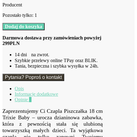
Producent
Pozostało tylko: 1
ilość
Dodaj do koszyka
Czapla
Piszczałka
Darmowa dostawa przy zamówieniach powyżej
18
299PLN
cm
Trixie
14 dni na zwrot.
Baby
Szybkie przelewy online TPay oraz BLIK.
Tania, bezpieczna i szybka wysyłka w 24h.
Pytania? Poproś o kontakt
Opis
Informacje dodatkowe
Opinie
0
Zaprezentujemy Ci Czapla Piszczałka 18 cm
Trixie Baby – urocza dzianinowa zabawka,
która z pewnością stała się ulubioną
towarzyszką małych dzieci. Ta wyjątkowa
czapla nie tylko zapewni Twojemu