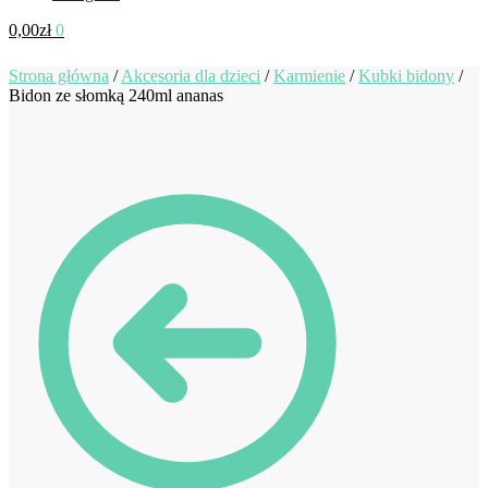
0,00
zł
0
Strona główna
/
Akcesoria dla dzieci
/
Karmienie
/
Kubki bidony
/
Bidon ze słomką 240ml ananas