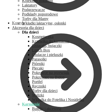
Kolektory pokarmu
Laktatory
Podgrzewacze
Podkłady poporodowe
Torby dla Mamy
Koszyk
Wkładki laktacyjne, osłonki
Akcesoria dla dzieci
Dla dzieci
Kosmetyczka
Krzesełka do karmienia
Leżaczki, bujaczki
Lunch Box
Otulacze i pieluszki
Parasolki
Piórniki
Plecaki
Pokrowce na przewijak
Pokrowiec na Bidon
Portfel
Ręczniki
Torby dla dzieci
Walizki
Wkładka do Fotelika i Nosidełka
Karmienie
Butelki i akcesoria