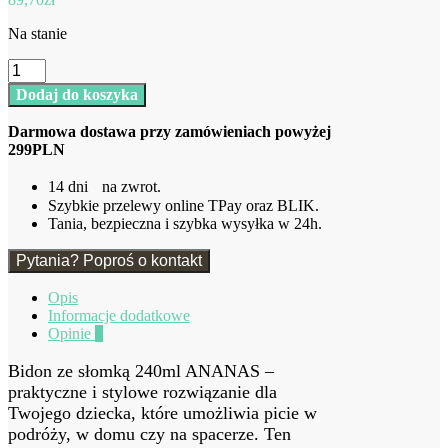
Na stanie
ilość
Bidon
Dodaj do koszyka
ze
słomką
Darmowa dostawa przy zamówieniach powyżej
240ml
299PLN
ananas
14 dni na zwrot.
Szybkie przelewy online TPay oraz BLIK.
Tania, bezpieczna i szybka wysyłka w 24h.
Pytania? Poproś o kontakt
Opis
Informacje dodatkowe
Opinie
0
Bidon ze słomką 240ml ANANAS –
praktyczne i stylowe rozwiązanie dla
Twojego dziecka, które umożliwia picie w
podróży, w domu czy na spacerze. Ten