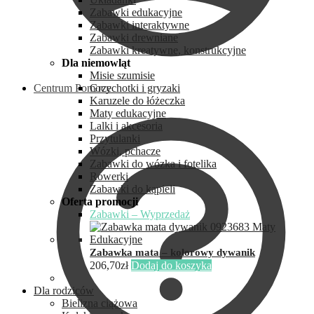
Zabawki edukacyjne
Zabawki interaktywne
Zabawki drewniane
Zabawki kreatywne, konstrukcyjne
Dla niemowląt
Misie szumisie
Centrum Pomocy
Grzechotki i gryzaki
Karuzele do łóżeczka
Maty edukacyjne
Lalki i akcesoria
Przytulanki
Wózki, pchacze
Zabawki do wózka i fotelika
Rowerki
Zabawki do kąpieli
Oferta promocji
Zabawki – Wyprzedaż
Zabawka mata – kolorowy dywanik
206,70
zł
Dodaj do koszyka
Dla rodziców
Bielizna ciążowa