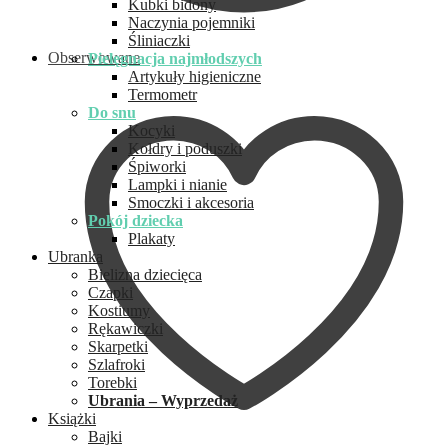
Kubki bidony
Naczynia pojemniki
Śliniaczki
Obserwowane
Pielęgnacja najmłodszych
Artykuły higieniczne
Termometr
Do snu
Kocyki
Kołdry i poduszki
Śpiworki
Lampki i nianie
Smoczki i akcesoria
Pokój dziecka
Plakaty
Ubranka
Bielizna dziecięca
Czapki
Kostiumy
Rękawiczki
Skarpetki
Szlafroki
Torebki
Ubrania – Wyprzedaż
Książki
Bajki