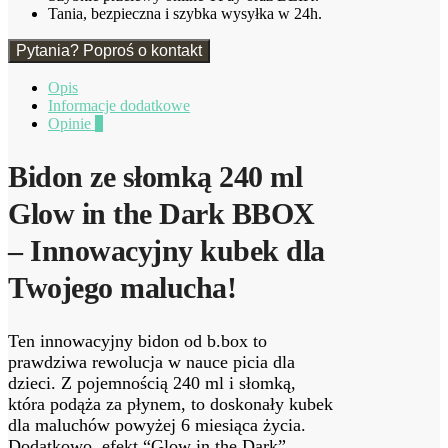
the
Tania, bezpieczna i szybka wysyłka w 24h.
Dark
BBOX
Pytania? Poproś o kontakt
Opis
Informacje dodatkowe
Opinie
0
Bidon ze słomką 240 ml
Glow in the Dark BBOX
– Innowacyjny kubek dla
Twojego malucha!
Ten innowacyjny bidon od b.box to
prawdziwa rewolucja w nauce picia dla
dzieci. Z pojemnością 240 ml i słomką,
która podąża za płynem, to doskonały kubek
dla maluchów powyżej 6 miesiąca życia.
Dodatkowo, efekt “Glow in the Dark”