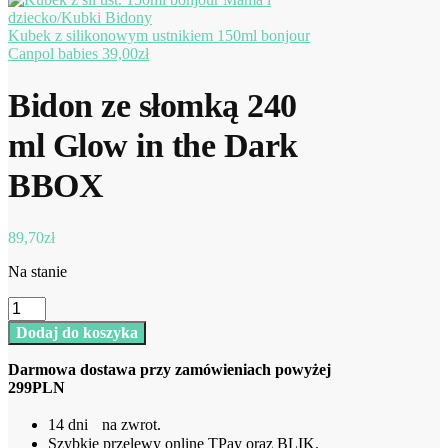
Kubek z silikonowym ustnikiem 150ml bonjour
Canpol babies
39,00
zł
Bidon ze słomką 240
ml Glow in the Dark
BBOX
89,70
zł
Na stanie
ilość
Bidon
Dodaj do koszyka
ze
słomką
Darmowa dostawa przy zamówieniach powyżej
240
299PLN
ml
Glow
14 dni na zwrot.
in
Szybkie przelewy online TPay oraz BLIK.