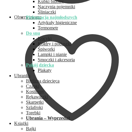
Kubki bidony
Naczynia pojemniki
Śliniaczki
Obserwowane
Pielęgnacja najmłodszych
Artykuły higieniczne
Termometr
Do snu
Kocyki
Kołdry i poduszki
Śpiworki
Lampki i nianie
Smoczki i akcesoria
Pokój dziecka
Plakaty
Ubranka
Bielizna dziecięca
Czapki
Kostiumy
Rękawiczki
Skarpetki
Szlafroki
Torebki
Ubrania – Wyprzedaż
Książki
Bajki