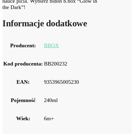
nauce picia. Wybierz bidon b.box “Glow in
the Dark”!
Informacje dodatkowe
Producent:
BBOX
Kod producenta:
BB200232
EAN:
9353965005230
Pojemność
240ml
Wiek:
6m+