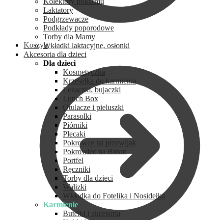
Kolektory pokarmu
Laktatory
Podgrzewacze
Podkłady poporodowe
Torby dla Mamy
Koszyk
Wkładki laktacyjne, osłonki
Akcesoria dla dzieci
Dla dzieci
Kosmetyczka
Krzesełka do karmienia
Leżaczki, bujaczki
Lunch Box
Otulacze i pieluszki
Parasolki
Piórniki
Plecaki
Pokrowce na przewijak
Pokrowiec na Bidon
Portfel
Ręczniki
Torby dla dzieci
Walizki
Wkładka do Fotelika i Nosidełka
Karmienie
Butelki i akcesoria