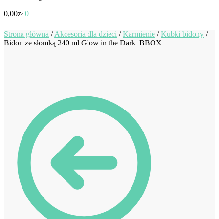
0,00
zł
0
Strona główna
/
Akcesoria dla dzieci
/
Karmienie
/
Kubki bidony
/
Bidon ze słomką 240 ml Glow in the Dark BBOX