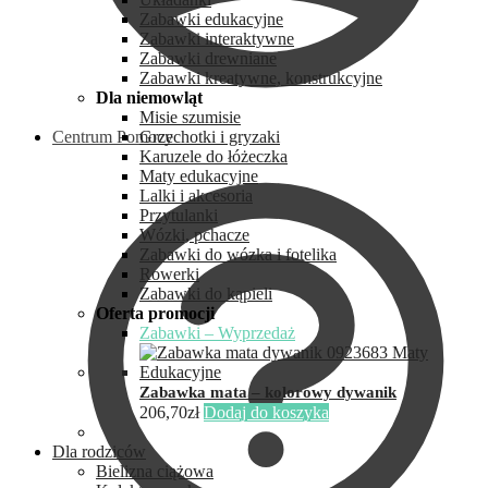
Zabawki edukacyjne
Zabawki interaktywne
Zabawki drewniane
Zabawki kreatywne, konstrukcyjne
Dla niemowląt
Misie szumisie
Centrum Pomocy
Grzechotki i gryzaki
Karuzele do łóżeczka
Maty edukacyjne
Lalki i akcesoria
Przytulanki
Wózki, pchacze
Zabawki do wózka i fotelika
Rowerki
Zabawki do kąpieli
Oferta promocji
Zabawki – Wyprzedaż
Zabawka mata – kolorowy dywanik
206,70
zł
Dodaj do koszyka
Dla rodziców
Bielizna ciążowa