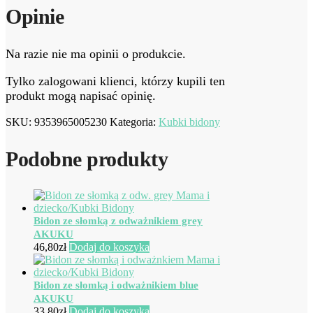
Opinie
Na razie nie ma opinii o produkcie.
Tylko zalogowani klienci, którzy kupili ten
produkt mogą napisać opinię.
SKU:
9353965005230
Kategoria:
Kubki bidony
Podobne produkty
Bidon ze słomką z odważnikiem grey
AKUKU
46,80
zł
Dodaj do koszyka
Bidon ze słomką i odważnikiem blue
AKUKU
33,80
zł
Dodaj do koszyka