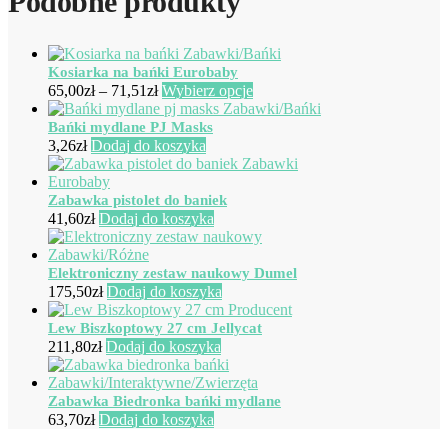
Podobne produkty
Kosiarka na bańki Eurobaby
Zakres
Ten
65,00
zł
–
71,51
zł
Wybierz opcje
cen:
produkt
od
ma
Bańki mydlane PJ Masks
65,00zł
wiele
3,26
zł
Dodaj do koszyka
do
wariantów.
71,51zł
Opcje
można
Zabawka pistolet do baniek
wybrać
41,60
zł
Dodaj do koszyka
na
stronie
produktu
Elektroniczny zestaw naukowy Dumel
175,50
zł
Dodaj do koszyka
Lew Biszkoptowy 27 cm Jellycat
211,80
zł
Dodaj do koszyka
Zabawka Biedronka bańki mydlane
63,70
zł
Dodaj do koszyka