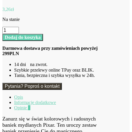
3,26
zł
Na stanie
ilość
Bańki
Dodaj do koszyka
mydlane
Pixar
Darmowa dostawa przy zamówieniach powyżej
299PLN
14 dni na zwrot.
Szybkie przelewy online TPay oraz BLIK.
Tania, bezpieczna i szybka wysyłka w 24h.
Pytania? Poproś o kontakt
Opis
Informacje dodatkowe
Opinie
0
Zanurz się w świat kolorowych i radosnych
baniek mydlanych Pixar. Ten uroczy zestaw
baniek przeniesie Cię do magicznego