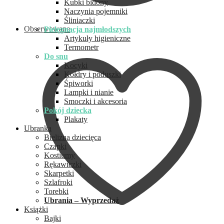
Kubki bidony
Naczynia pojemniki
Śliniaczki
Obserwowane
Pielęgnacja najmłodszych
Artykuły higieniczne
Termometr
Do snu
Kocyki
Kołdry i poduszki
Śpiworki
Lampki i nianie
Smoczki i akcesoria
Pokój dziecka
Plakaty
Ubranka
Bielizna dziecięca
Czapki
Kostiumy
Rękawiczki
Skarpetki
Szlafroki
Torebki
Ubrania – Wyprzedaż
Książki
Bajki