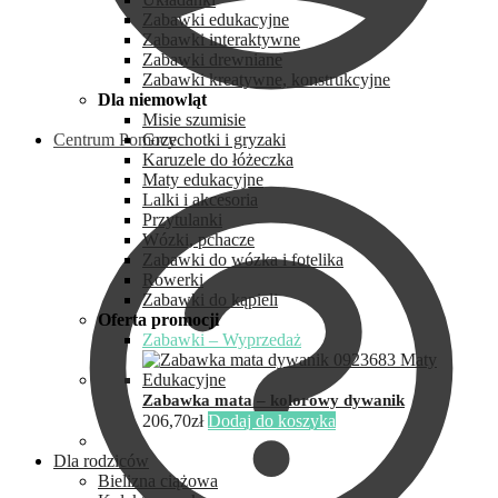
Zabawki edukacyjne
Zabawki interaktywne
Zabawki drewniane
Zabawki kreatywne, konstrukcyjne
Dla niemowląt
Misie szumisie
Centrum Pomocy
Grzechotki i gryzaki
Karuzele do łóżeczka
Maty edukacyjne
Lalki i akcesoria
Przytulanki
Wózki, pchacze
Zabawki do wózka i fotelika
Rowerki
Zabawki do kąpieli
Oferta promocji
Zabawki – Wyprzedaż
Zabawka mata – kolorowy dywanik
206,70
zł
Dodaj do koszyka
Dla rodziców
Bielizna ciążowa