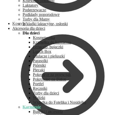
Kolektory pokarmu
Laktatory
Podgrzewacze
Podkłady poporodowe
Torby dla Mamy
Koszyk
Wkładki laktacyjne, osłonki
Akcesoria dla dzieci
Dla dzieci
Kosmetyczka
Krzesełka do karmienia
Leżaczki, bujaczki
Lunch Box
Otulacze i pieluszki
Parasolki
Piórniki
Plecaki
Pokrowce na przewijak
Pokrowiec na Bidon
Portfel
Ręczniki
Torby dla dzieci
Walizki
Wkładka do Fotelika i Nosidełka
Karmienie
Butelki i akcesoria