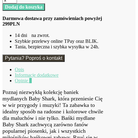
Bańki
Dodaj do koszyka
mydlane
Baby
Darmowa dostawa przy zamówieniach powyżej
Shark
299PLN
14 dni na zwrot.
Szybkie przelewy online TPay oraz BLIK.
Tania, bezpieczna i szybka wysyłka w 24h.
Pytania? Poproś o kontakt
Opis
Informacje dodatkowe
Opinie
0
Poznaj niezwykłą kolekcję baniek
mydlanych Baby Shark, która przeniesie Cię
w wir przygody i muzyki! Ta zabawka to
idealny sposób na radosne i kolorowe chwile
dla maluchów i nie tylko. Bańki mydlane
Baby Shark zachwycą zarówno fanów
popularnej piosenki, jak i wszystkich
miłośników bańkowej zabawy. Rzuć się w