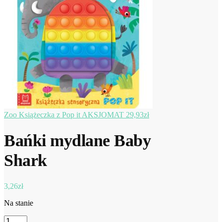
Zoo Książeczka z Pop it AKSJOMAT
29,93
zł
Bańki mydlane Baby
Shark
3,26
zł
Na stanie
ilość