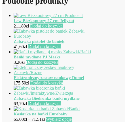
Podobne produkty
Lew Biszkoptowy 27 cm Jellycat
211,80
zł
Dodaj do koszyka
Zabawka pistolet do baniek
41,60
zł
Dodaj do koszyka
Bańki mydlane PJ Masks
3,26
zł
Dodaj do koszyka
Elektroniczny zestaw naukowy Dumel
175,50
zł
Dodaj do koszyka
Zabawka Biedronka bańki mydlane
63,70
zł
Dodaj do koszyka
Kosiarka na bańki Eurobaby
Zakres
Ten
65,00
zł
–
71,51
zł
Wybierz opcje
cen:
produkt