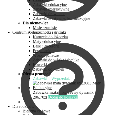
Zabawki edukacyjne
Zabawki interaktywne
Zabawki drewniane
Zabawki kreatywne, konstrukcyjne
Dla niemowląt
Misie szumisie
Centrum Pomocy
Grzechotki i gryzaki
Karuzele do łóżeczka
Maty edukacyjne
Lalki i akcesoria
Przytulanki
Wózki, pchacze
Zabawki do wózka i fotelika
Rowerki
Zabawki do kąpieli
Oferta promocji
Zabawki – Wyprzedaż
Zabawka mata – kolorowy dywanik
206,70
zł
Dodaj do koszyka
Dla rodziców
Bielizna ciążowa