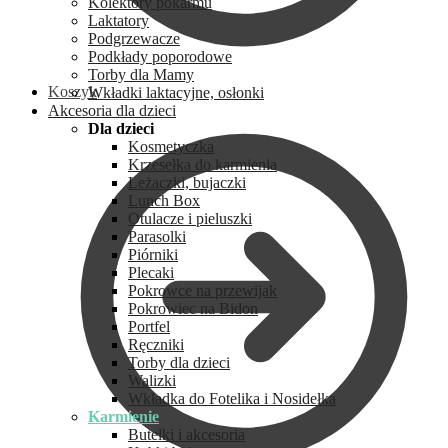
Kolektory pokarmu
Laktatory
Podgrzewacze
Podkłady poporodowe
Torby dla Mamy
Koszyk
Wkładki laktacyjne, osłonki
Akcesoria dla dzieci
Dla dzieci
Kosmetyczka
Krzesełka do karmienia
Leżaczki, bujaczki
Lunch Box
Otulacze i pieluszki
Parasolki
Piórniki
Plecaki
Pokrowce na przewijak
Pokrowiec na Bidon
Portfel
Ręczniki
Torby dla dzieci
Walizki
Wkładka do Fotelika i Nosidełka
Karmienie
Butelki i akcesoria