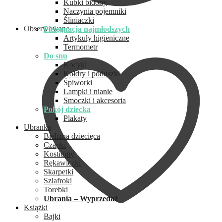
Kubki bidony
Naczynia pojemniki
Śliniaczki
Obserwowane
Pielęgnacja najmłodszych
Artykuły higieniczne
Termometr
Do snu
Kocyki
Kołdry i poduszki
Śpiworki
Lampki i nianie
Smoczki i akcesoria
Pokój dziecka
Plakaty
Ubranka
Bielizna dziecięca
Czapki
Kostiumy
Rękawiczki
Skarpetki
Szlafroki
Torebki
Ubrania – Wyprzedaż
Książki
Bajki