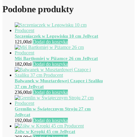
Podobne produkty
Szczeniaczek w Legowisku 10 cm Jellycat
121,00
zł
Dodaj do koszyka
Miś Bartłomiej w Piżamce 26 cm Jellycat
182,00
zł
Dodaj do koszyka
Bałwanek w Musztardowej Czapce i Szaliku
37 cm Jellycat
236,00
zł
Dodaj do koszyka
Gremlin w Świątecznym Stroju 27 cm
Jellycat
192,00
zł
Dodaj do koszyka
Żółw w Kropki 45 cm Jellycat