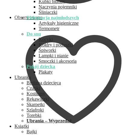
Kubki bidony
Naczynia pojemniki
Śliniaczki
Obserwowane
Pielęgnacja najmłodszych
Artykuły higieniczne
Termometr
Do snu
Kocyki
Kołdry i poduszki
Śpiworki
Lampki i nianie
Smoczki i akcesoria
Pokój dziecka
Plakaty
Ubranka
Bielizna dziecięca
Czapki
Kostiumy
Rękawiczki
Skarpetki
Szlafroki
Torebki
Ubrania – Wyprzedaż
Książki
Bajki