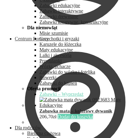
Zabawki edukacyjne
Zabawki interaktywne
Zabawki drewniane
Zabawki kreatywne, konstrukcyjne
Dla niemowląt
Misie szumisie
Centrum Pomocy
Grzechotki i gryzaki
Karuzele do łóżeczka
Maty edukacyjne
Lalki i akcesoria
Przytulanki
Wózki, pchacze
Zabawki do wózka i fotelika
Rowerki
Zabawki do kąpieli
Oferta promocji
Zabawki – Wyprzedaż
Zabawka mata – kolorowy dywanik
206,70
zł
Dodaj do koszyka
Dla rodziców
Bielizna ciążowa