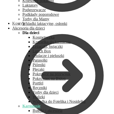
Kolektory pokarmu
Laktatory
Podgrzewacze
Podkłady poporodowe
Torby dla Mamy
Koszyk
Wkładki laktacyjne, osłonki
Akcesoria dla dzieci
Dla dzieci
Kosmetyczka
Krzesełka do karmienia
Leżaczki, bujaczki
Lunch Box
Otulacze i pieluszki
Parasolki
Piórniki
Plecaki
Pokrowce na przewijak
Pokrowiec na Bidon
Portfel
Ręczniki
Torby dla dzieci
Walizki
Wkładka do Fotelika i Nosidełka
Karmienie
Butelki i akcesoria