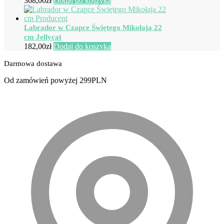
368,00
zł
Dodaj do koszyka
Labrador w Czapce Świętego Mikołaja 22
cm Jellycat
182,00
zł
Dodaj do koszyka
Darmowa dostawa
Od zamówień powyżej 299PLN