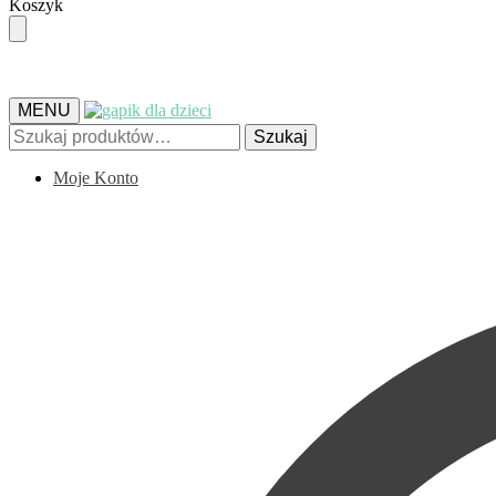
Skip
Skip
Koszyk
to
to
navigation
content
MENU
Szukaj:
Szukaj
Moje Konto