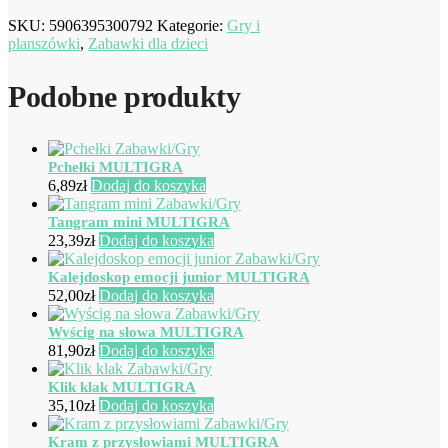
SKU:
5906395300792
Kategorie:
Gry i
planszówki
,
Zabawki dla dzieci
Podobne produkty
Pchełki MULTIGRA
6,89
zł
Dodaj do koszyka
Tangram mini MULTIGRA
23,39
zł
Dodaj do koszyka
Kalejdoskop emocji junior MULTIGRA
52,00
zł
Dodaj do koszyka
Wyścig na słowa MULTIGRA
81,90
zł
Dodaj do koszyka
Klik klak MULTIGRA
35,10
zł
Dodaj do koszyka
Kram z przysłowiami MULTIGRA