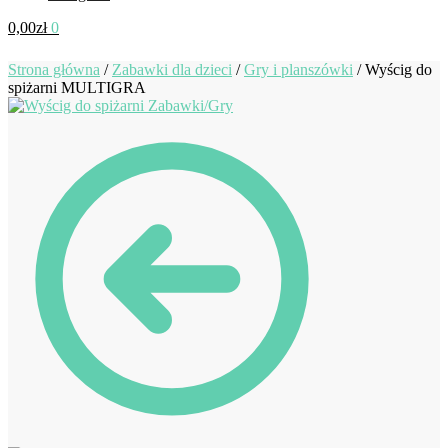
0,00
zł
0
Strona główna
/
Zabawki dla dzieci
/
Gry i planszówki
/
Wyścig do
spiżarni MULTIGRA