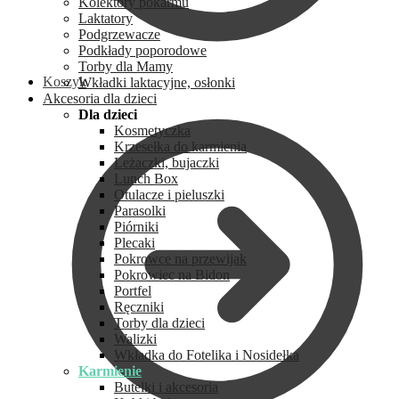
Kolektory pokarmu
Laktatory
Podgrzewacze
Podkłady poporodowe
Torby dla Mamy
Koszyk
Wkładki laktacyjne, osłonki
Akcesoria dla dzieci
Dla dzieci
Kosmetyczka
Krzesełka do karmienia
Leżaczki, bujaczki
Lunch Box
Otulacze i pieluszki
Parasolki
Piórniki
Plecaki
Pokrowce na przewijak
Pokrowiec na Bidon
Portfel
Ręczniki
Torby dla dzieci
Walizki
Wkładka do Fotelika i Nosidełka
Karmienie
Butelki i akcesoria