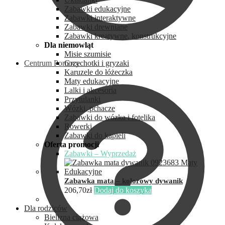
Zabawki edukacyjne
Zabawki interaktywne
Zabawki drewniane
Zabawki kreatywne, konstrukcyjne
Dla niemowląt
Misie szumisie
Centrum Pomocy
Grzechotki i gryzaki
Karuzele do łóżeczka
Maty edukacyjne
Lalki i akcesoria
Przytulanki
Wózki, pchacze
Zabawki do wózka i fotelika
Rowerki
Zabawki do kąpieli
Oferta promocji
Zabawki – Wyprzedaż
Zabawka mata – kolorowy dywanik
206,70
zł
Dodaj do koszyka
Dla rodziców
Bielizna ciążowa