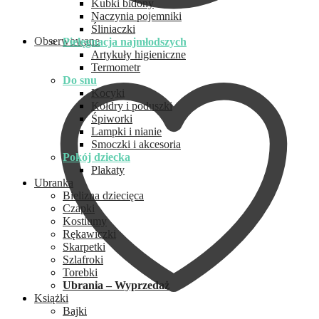
Kubki bidony
Naczynia pojemniki
Śliniaczki
Obserwowane
Pielęgnacja najmłodszych
Artykuły higieniczne
Termometr
Do snu
Kocyki
Kołdry i poduszki
Śpiworki
Lampki i nianie
Smoczki i akcesoria
Pokój dziecka
Plakaty
Ubranka
Bielizna dziecięca
Czapki
Kostiumy
Rękawiczki
Skarpetki
Szlafroki
Torebki
Ubrania – Wyprzedaż
Książki
Bajki