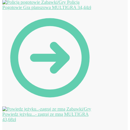
Policja
Pogotowie Gra planszowa MULTIGRA
34,44
zł
Powiedz jeżyku...- zagraj ze mną MULTIGRA
43,68
zł