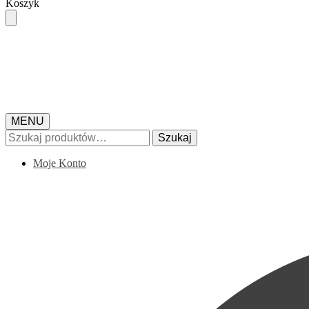
Skip
Skip
Koszyk
to
to
navigation
content
MENU
Szukaj:
Szukaj
Moje Konto