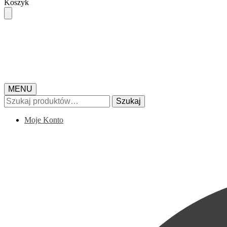
Skip
Skip
Koszyk
to
to
navigation
content
MENU
Szukaj:
Szukaj
Moje Konto