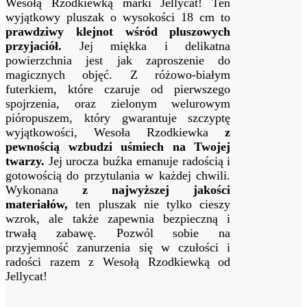
Wesołą Rzodkiewką marki Jellycat! Ten
wyjątkowy pluszak o wysokości 18 cm to
prawdziwy klejnot wśród pluszowych
przyjaciół.
Jej miękka i delikatna
powierzchnia jest jak zaproszenie do
magicznych objęć. Z różowo-białym
futerkiem, które czaruje od pierwszego
spojrzenia, oraz zielonym welurowym
pióropuszem, który gwarantuje szczyptę
wyjątkowości, Wesoła Rzodkiewka
z
pewnością wzbudzi uśmiech na Twojej
twarzy.
Jej urocza buźka emanuje radością i
gotowością do przytulania w każdej chwili.
Wykonana
z najwyższej jakości
materiałów,
ten pluszak nie tylko cieszy
wzrok, ale także zapewnia bezpieczną i
trwałą zabawę. Pozwól sobie na
przyjemność zanurzenia się w czułości i
radości razem z Wesołą Rzodkiewką od
Jellycat!