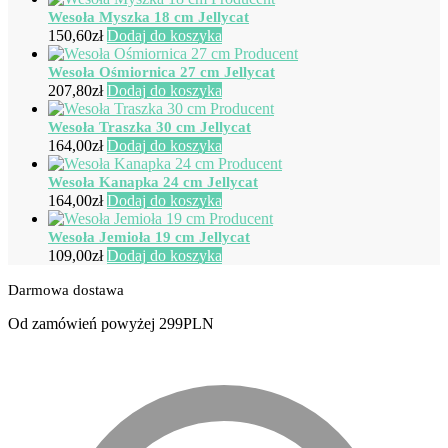
Wesoła Myszka 18 cm Jellycat
150,60
zł
Dodaj do koszyka
Wesoła Ośmiornica 27 cm Jellycat
207,80
zł
Dodaj do koszyka
Wesoła Traszka 30 cm Jellycat
164,00
zł
Dodaj do koszyka
Wesoła Kanapka 24 cm Jellycat
164,00
zł
Dodaj do koszyka
Wesoła Jemioła 19 cm Jellycat
109,00
zł
Dodaj do koszyka
Darmowa dostawa
Od zamówień powyżej 299PLN