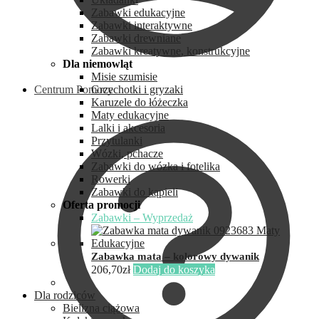
Zabawki edukacyjne
Zabawki interaktywne
Zabawki drewniane
Zabawki kreatywne, konstrukcyjne
Dla niemowląt
Misie szumisie
Centrum Pomocy
Grzechotki i gryzaki
Karuzele do łóżeczka
Maty edukacyjne
Lalki i akcesoria
Przytulanki
Wózki, pchacze
Zabawki do wózka i fotelika
Rowerki
Zabawki do kąpieli
Oferta promocji
Zabawki – Wyprzedaż
Zabawka mata – kolorowy dywanik
206,70
zł
Dodaj do koszyka
Dla rodziców
Bielizna ciążowa