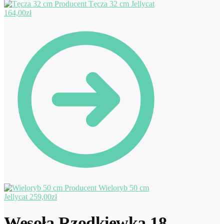
Tęcza 32 cm Jellycat
164,00
zł
Wieloryb 50 cm
Jellycat
259,00
zł
Wesoła Rzodkiewka 18