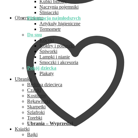
Kubki bidony
Naczynia pojemniki
Śliniaczki
Obserwowane
Pielęgnacja najmłodszych
Artykuły higieniczne
Termometr
Do snu
Kocyki
Kołdry i poduszki
Śpiworki
Lampki i nianie
Smoczki i akcesoria
Pokój dziecka
Plakaty
Ubranka
Bielizna dziecięca
Czapki
Kostiumy
Rękawiczki
Skarpetki
Szlafroki
Torebki
Ubrania – Wyprzedaż
Książki
Bajki