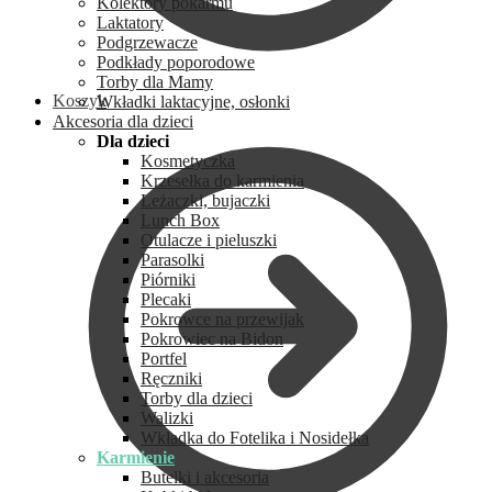
Kolektory pokarmu
Laktatory
Podgrzewacze
Podkłady poporodowe
Torby dla Mamy
Koszyk
Wkładki laktacyjne, osłonki
Akcesoria dla dzieci
Dla dzieci
Kosmetyczka
Krzesełka do karmienia
Leżaczki, bujaczki
Lunch Box
Otulacze i pieluszki
Parasolki
Piórniki
Plecaki
Pokrowce na przewijak
Pokrowiec na Bidon
Portfel
Ręczniki
Torby dla dzieci
Walizki
Wkładka do Fotelika i Nosidełka
Karmienie
Butelki i akcesoria