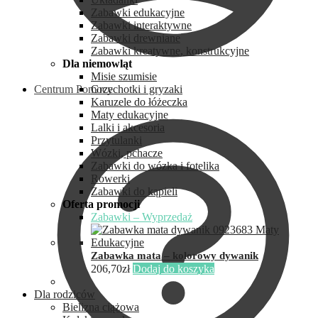
Zabawki edukacyjne
Zabawki interaktywne
Zabawki drewniane
Zabawki kreatywne, konstrukcyjne
Dla niemowląt
Misie szumisie
Centrum Pomocy
Grzechotki i gryzaki
Karuzele do łóżeczka
Maty edukacyjne
Lalki i akcesoria
Przytulanki
Wózki, pchacze
Zabawki do wózka i fotelika
Rowerki
Zabawki do kąpieli
Oferta promocji
Zabawki – Wyprzedaż
Zabawka mata – kolorowy dywanik
206,70
zł
Dodaj do koszyka
Dla rodziców
Bielizna ciążowa