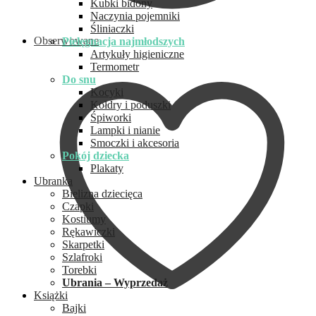
Kubki bidony
Naczynia pojemniki
Śliniaczki
Obserwowane
Pielęgnacja najmłodszych
Artykuły higieniczne
Termometr
Do snu
Kocyki
Kołdry i poduszki
Śpiworki
Lampki i nianie
Smoczki i akcesoria
Pokój dziecka
Plakaty
Ubranka
Bielizna dziecięca
Czapki
Kostiumy
Rękawiczki
Skarpetki
Szlafroki
Torebki
Ubrania – Wyprzedaż
Książki
Bajki