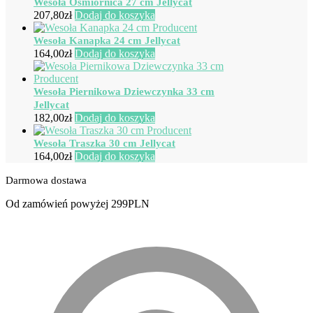
Wesoła Ośmiornica 27 cm Jellycat
207,80
zł
Dodaj do koszyka
Wesoła Kanapka 24 cm Jellycat
164,00
zł
Dodaj do koszyka
Wesoła Piernikowa Dziewczynka 33 cm
Jellycat
182,00
zł
Dodaj do koszyka
Wesoła Traszka 30 cm Jellycat
164,00
zł
Dodaj do koszyka
Darmowa dostawa
Od zamówień powyżej 299PLN