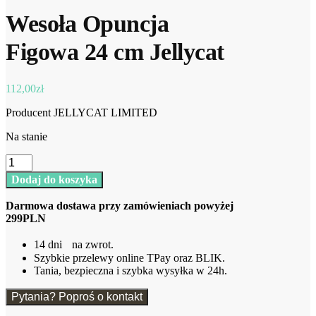
Wesoła Opuncja
Figowa 24 cm Jellycat
112,00
zł
Producent JELLYCAT LIMITED
Na stanie
ilość
Wesoła
Dodaj do koszyka
Opuncja
Figowa
Darmowa dostawa przy zamówieniach powyżej
24
299PLN
cm
Jellycat
14 dni na zwrot.
Szybkie przelewy online TPay oraz BLIK.
Tania, bezpieczna i szybka wysyłka w 24h.
Pytania? Poproś o kontakt