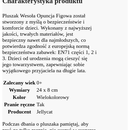
Charakterystyka produktu
Pluszak Wesoła Opuncja Figowa został
stworzony z myślą o bezpieczeństwie i
komforcie dzieci. Wykonany z najwyższej
jakości, trwałych materiałów, jest
bezpieczny nawet dla najmłodszych, co
potwierdza zgodność z europejską normą
bezpieczeństwa zabawek: EN71 części 1, 2 i
3. Dzieci od urodzenia mogą cieszyć się
jego towarzystwem, zapewniając sobie
wyjątkowego przyjaciela na długie lata.
Zalecany wiek
0+
Wymiary
24 x 8 cm
Kolor
Wielokolorowy
Pranie ręczne
Tak
Producent
Jellycat
Podczas dbania o pluszaka pamiętaj, aby
prać go tylko ręcznie, nie suszyć w suszarce,