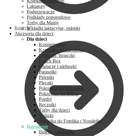
Kolektory pokarmu
Laktatory
Podgrzewacze
Podkłady poporodowe
Torby dla Mamy
Koszyk
Wkładki laktacyjne, osłonki
Akcesoria dla dzieci
Dla dzieci
Kosmetyczka
Krzesełka do karmienia
Leżaczki, bujaczki
Lunch Box
Otulacze i pieluszki
Parasolki
Piórniki
Plecaki
Pokrowce na przewijak
Pokrowiec na Bidon
Portfel
Ręczniki
Torby dla dzieci
Walizki
Wkładka do Fotelika i Nosidełka
Karmienie
Butelki i akcesoria