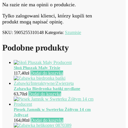
Na razie nie ma opinii o produkcie.
Tylko zalogowani klienci, którzy kupili ten
produkt mogą napisać opinię.
SKU:
5905255310148
Kategoria:
Szumisie
Podobne produkty
Słoń Pluszak Mały Trixie
117,40
zł
Dodaj do koszyka
Zabawka Biedronka bańki mydlane
63,70
zł
Dodaj do koszyka
Piesek Jamnik w Sweterku Żółtym 14 cm
Jellycat
164,00
zł
Dodaj do koszyka