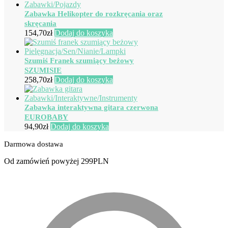
Zabawka Helikopter do rozkręcania oraz
skręcania
154,70
zł
Dodaj do koszyka
Szumiś Franek szumiący beżowy
SZUMISIE
258,70
zł
Dodaj do koszyka
Zabawka interaktywna gitara czerwona
EUROBABY
94,90
zł
Dodaj do koszyka
Darmowa dostawa
Od zamówień powyżej 299PLN