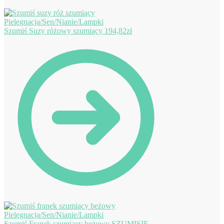
Szumiś Suzy różowy szumiący
194,82
zł
Szumiś Franek szumiący beżowy SZUMISIE