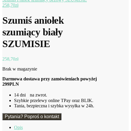
258,70
zł
Szumiś aniołek
szumiący biały
SZUMISIE
258,70
zł
Brak w magazynie
Darmowa dostawa przy zamówieniach powyżej
299PLN
14 dni na zwrot.
Szybkie przelewy online TPay oraz BLIK.
Tania, bezpieczna i szybka wysyłka w 24h.
Pytania? Poproś o kontakt
Opis