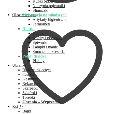
Kubki bidony
Naczynia pojemniki
Śliniaczki
Obserwowane
Pielęgnacja najmłodszych
Artykuły higieniczne
Termometr
Do snu
Kocyki
Kołdry i poduszki
Śpiworki
Lampki i nianie
Smoczki i akcesoria
Pokój dziecka
Plakaty
Ubranka
Bielizna dziecięca
Czapki
Kostiumy
Rękawiczki
Skarpetki
Szlafroki
Torebki
Ubrania – Wyprzedaż
Książki
Bajki