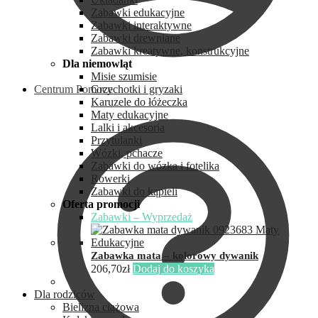
Zabawki edukacyjne
Zabawki interaktywne
Zabawki drewniane
Zabawki kreatywne, konstrukcyjne
Dla niemowląt
Misie szumisie
Centrum Pomocy
Grzechotki i gryzaki
Karuzele do łóżeczka
Maty edukacyjne
Lalki i akcesoria
Przytulanki
Wózki, pchacze
Zabawki do wózka i fotelika
Rowerki
Zabawki do kąpieli
Oferta promocji
Zabawki – Wyprzedaż
Zabawka mata – kolorowy dywanik
206,70
zł
Dodaj do koszyka
Dla rodziców
Bielizna ciążowa