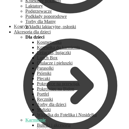
Kolektory pokarmu
Laktatory
Podgrzewacze
Podkłady poporodowe
Torby dla Mamy
Koszyk
Wkładki laktacyjne, osłonki
Akcesoria dla dzieci
Dla dzieci
Kosmetyczka
Krzesełka do karmienia
Leżaczki, bujaczki
Lunch Box
Otulacze i pieluszki
Parasolki
Piórniki
Plecaki
Pokrowce na przewijak
Pokrowiec na Bidon
Portfel
Ręczniki
Torby dla dzieci
Walizki
Wkładka do Fotelika i Nosidełka
Karmienie
Butelki i akcesoria