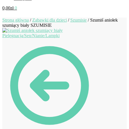
0,00
zł
0
Strona główna
/
Zabawki dla dzieci
/
Szumisie
/
Szumiś aniołek
szumiący biały SZUMISIE