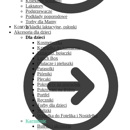
Kolektory pokarmu
Laktatory
Podgrzewacze
Podkłady poporodowe
Torby dla Mamy
Koszyk
Wkładki laktacyjne, osłonki
Akcesoria dla dzieci
Dla dzieci
Kosmetyczka
Krzesełka do karmienia
Leżaczki, bujaczki
Lunch Box
Otulacze i pieluszki
Parasolki
Piórniki
Plecaki
Pokrowce na przewijak
Pokrowiec na Bidon
Portfel
Ręczniki
Torby dla dzieci
Walizki
Wkładka do Fotelika i Nosidełka
Karmienie
Butelki i akcesoria