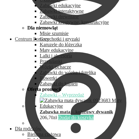
Zabawki edukacyjne
Zabawki interaktywne
Zabawki drewniane
Zabawki kreatywne, konstrukcyjne
Dla niemowląt
Misie szumisie
Centrum Pomocy
Grzechotki i gryzaki
Karuzele do łóżeczka
Maty edukacyjne
Lalki i akcesoria
Przytulanki
Wózki, pchacze
Zabawki do wózka i fotelika
Rowerki
Zabawki do kąpieli
Oferta promocji
Zabawki – Wyprzedaż
Zabawka mata – kolorowy dywanik
206,70
zł
Dodaj do koszyka
Dla rodziców
Bielizna ciążowa