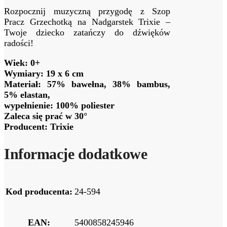
Rozpocznij muzyczną przygodę z Szop
Pracz Grzechotką na Nadgarstek Trixie –
Twoje dziecko zatańczy do dźwięków
radości!
Wiek: 0+
Wymiary: 19 x 6 cm
Materiał: 57% bawełna, 38% bambus,
5% elastan,
wypełnienie: 100% poliester
Zaleca się prać w 30°
Producent: Trixie
Informacje dodatkowe
Kod producenta:
24-594
EAN:
5400858245946