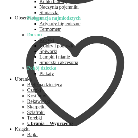
Kubki bidony
Naczynia pojemniki
Śliniaczki
Obserwowane
Pielęgnacja najmłodszych
Artykuły higieniczne
Termometr
Do snu
Kocyki
Kołdry i poduszki
Śpiworki
Lampki i nianie
Smoczki i akcesoria
Pokój dziecka
Plakaty
Ubranka
Bielizna dziecięca
Czapki
Kostiumy
Rękawiczki
Skarpetki
Szlafroki
Torebki
Ubrania – Wyprzedaż
Książki
Bajki