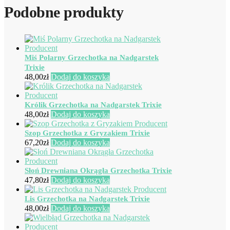
Podobne produkty
Miś Polarny Grzechotka na Nadgarstek
Trixie
48,00
zł
Dodaj do koszyka
Królik Grzechotka na Nadgarstek Trixie
48,00
zł
Dodaj do koszyka
Szop Grzechotka z Gryzakiem Trixie
67,20
zł
Dodaj do koszyka
Słoń Drewniana Okrągła Grzechotka Trixie
47,80
zł
Dodaj do koszyka
Lis Grzechotka na Nadgarstek Trixie
48,00
zł
Dodaj do koszyka