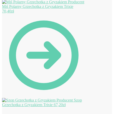
Miś Polarny Grzechotka z Gryzakiem Trixie
70,40
zł
Szop
Grzechotka z Gryzakiem Trixie
67,20
zł