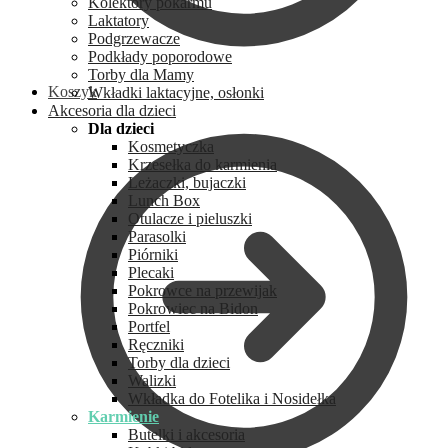
Kolektory pokarmu
Laktatory
Podgrzewacze
Podkłady poporodowe
Torby dla Mamy
Koszyk
Wkładki laktacyjne, osłonki
Akcesoria dla dzieci
Dla dzieci
Kosmetyczka
Krzesełka do karmienia
Leżaczki, bujaczki
Lunch Box
Otulacze i pieluszki
Parasolki
Piórniki
Plecaki
Pokrowce na przewijak
Pokrowiec na Bidon
Portfel
Ręczniki
Torby dla dzieci
Walizki
Wkładka do Fotelika i Nosidełka
Karmienie
Butelki i akcesoria