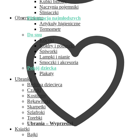
Kubki bidony
Naczynia pojemniki
Śliniaczki
Obserwowane
Pielęgnacja najmłodszych
Artykuły higieniczne
Termometr
Do snu
Kocyki
Kołdry i poduszki
Śpiworki
Lampki i nianie
Smoczki i akcesoria
Pokój dziecka
Plakaty
Ubranka
Bielizna dziecięca
Czapki
Kostiumy
Rękawiczki
Skarpetki
Szlafroki
Torebki
Ubrania – Wyprzedaż
Książki
Bajki