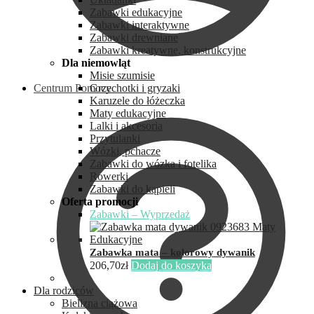
Zabawki edukacyjne
Zabawki interaktywne
Zabawki drewniane
Zabawki kreatywne, konstrukcyjne
Dla niemowląt
Misie szumisie
Centrum Pomocy
Grzechotki i gryzaki
Karuzele do łóżeczka
Maty edukacyjne
Lalki i akcesoria
Przytulanki
Wózki, pchacze
Zabawki do wózka i fotelika
Rowerki
Zabawki do kąpieli
Oferta promocji
Zabawki – Wyprzedaż
Zabawka mata – kolorowy dywanik
206,70
zł
Dodaj do koszyka
Dla rodziców
Bielizna ciążowa