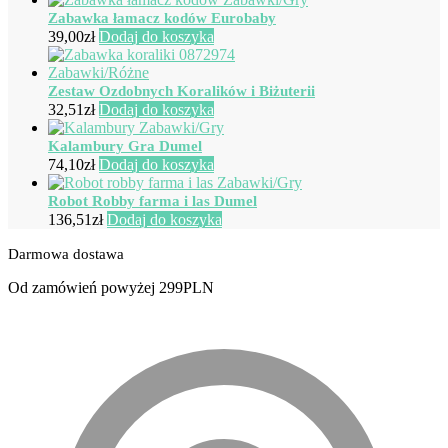
Zabawka łamacz kodów Eurobaby
39,00
zł
Dodaj do koszyka
Zestaw Ozdobnych Koralików i Biżuterii
32,51
zł
Dodaj do koszyka
Kalambury Gra Dumel
74,10
zł
Dodaj do koszyka
Robot Robby farma i las Dumel
136,51
zł
Dodaj do koszyka
Darmowa dostawa
Od zamówień powyżej 299PLN