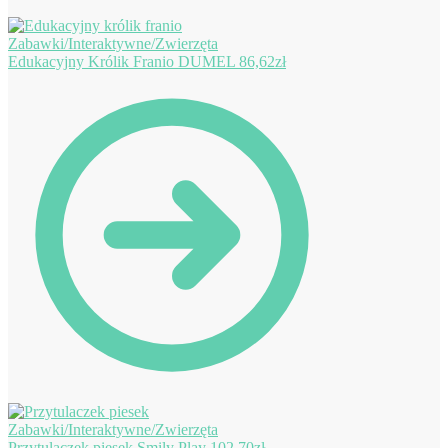
Edukacyjny Królik Franio DUMEL
86,62
zł
Przytulaczek piesek Smily Play
102,70
zł