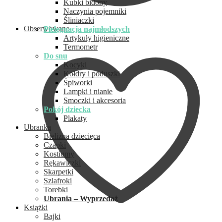
Kubki bidony
Naczynia pojemniki
Śliniaczki
Obserwowane
Pielęgnacja najmłodszych
Artykuły higieniczne
Termometr
Do snu
Kocyki
Kołdry i poduszki
Śpiworki
Lampki i nianie
Smoczki i akcesoria
Pokój dziecka
Plakaty
Ubranka
Bielizna dziecięca
Czapki
Kostiumy
Rękawiczki
Skarpetki
Szlafroki
Torebki
Ubrania – Wyprzedaż
Książki
Bajki