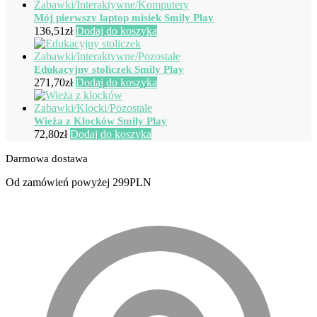
Mój pierwszy laptop misiek Smily Play
136,51
zł
Dodaj do koszyka
Edukacyjny stoliczek Smily Play
271,70
zł
Dodaj do koszyka
Wieża z Klocków Smily Play
72,80
zł
Dodaj do koszyka
Darmowa dostawa
Od zamówień powyżej 299PLN