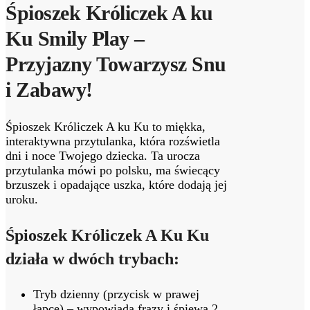
Śpioszek Króliczek A ku
Ku Smily Play –
Przyjazny Towarzysz Snu
i Zabawy!
Śpioszek Króliczek A ku Ku to miękka,
interaktywna przytulanka, która rozświetla
dni i noce Twojego dziecka. Ta urocza
przytulanka mówi po polsku, ma świecący
brzuszek i opadające uszka, które dodają jej
uroku.
Śpioszek Króliczek A Ku Ku
działa w dwóch trybach:
Tryb dzienny (przycisk w prawej
łapce) – wypowiada frazy i śpiewa 2