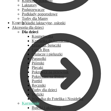
Kolektory pokarmu
Laktatory
Podgrzewacze
Podkłady poporodowe
Torby dla Mamy
Koszyk
Wkładki laktacyjne, osłonki
Akcesoria dla dzieci
Dla dzieci
Kosmetyczka
Krzesełka do karmienia
Leżaczki, bujaczki
Lunch Box
Otulacze i pieluszki
Parasolki
Piórniki
Plecaki
Pokrowce na przewijak
Pokrowiec na Bidon
Portfel
Ręczniki
Torby dla dzieci
Walizki
Wkładka do Fotelika i Nosidełka
Karmienie
Butelki i akcesoria