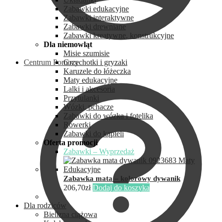
Zabawki edukacyjne
Zabawki interaktywne
Zabawki drewniane
Zabawki kreatywne, konstrukcyjne
Dla niemowląt
Misie szumisie
Centrum Pomocy
Grzechotki i gryzaki
Karuzele do łóżeczka
Maty edukacyjne
Lalki i akcesoria
Przytulanki
Wózki, pchacze
Zabawki do wózka i fotelika
Rowerki
Zabawki do kąpieli
Oferta promocji
Zabawki – Wyprzedaż
Zabawka mata – kolorowy dywanik
206,70
zł
Dodaj do koszyka
Dla rodziców
Bielizna ciążowa