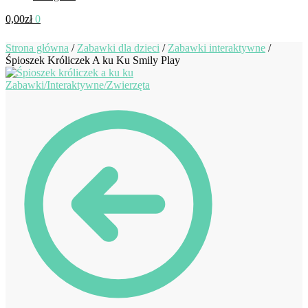
0,00
zł
0
Strona główna
/
Zabawki dla dzieci
/
Zabawki interaktywne
/
Śpioszek Króliczek A ku Ku Smily Play