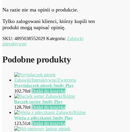
Na razie nie ma opinii o produkcie.
Tylko zalogowani klienci, którzy kupili ten
produkt mogą napisać opinię.
SKU:
4895038552029
Kategoria:
Zabawki
interaktywne
Podobne produkty
Przytulaczek piesek Smily Play
102,70
zł
Dodaj do koszyka
Bączek sorter Smily Play
128,70
zł
Dodaj do koszyka
Wieża z piłeczkami Smily Play
123,51
zł
Dodaj do koszyka