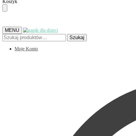
Skip
Skip
Koszyk
to
to
navigation
content
MENU
Szukaj:
Szukaj
Moje Konto