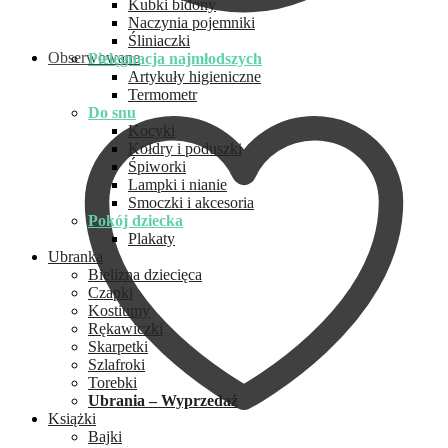
Kubki bidony
Naczynia pojemniki
Śliniaczki
Obserwowane
Pielęgnacja najmłodszych
Artykuły higieniczne
Termometr
Do snu
Kocyki
Kołdry i poduszki
Śpiworki
Lampki i nianie
Smoczki i akcesoria
Pokój dziecka
Plakaty
Ubranka
Bielizna dziecięca
Czapki
Kostiumy
Rękawiczki
Skarpetki
Szlafroki
Torebki
Ubrania – Wyprzedaż
Książki
Bajki