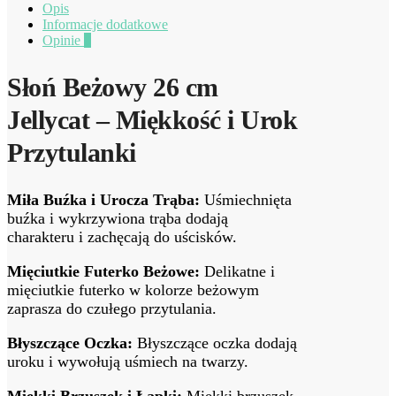
Opis
Informacje dodatkowe
Opinie
0
Słoń Beżowy 26 cm
Jellycat – Miękkość i Urok
Przytulanki
Miła Buźka i Urocza Trąba:
Uśmiechnięta
buźka i wykrzywiona trąba dodają
charakteru i zachęcają do uścisków.
Mięciutkie Futerko Beżowe:
Delikatne i
mięciutkie futerko w kolorze beżowym
zaprasza do czułego przytulania.
Błyszczące Oczka:
Błyszczące oczka dodają
uroku i wywołują uśmiech na twarzy.
Miękki Brzuszek i Łapki:
Miękki brzuszek