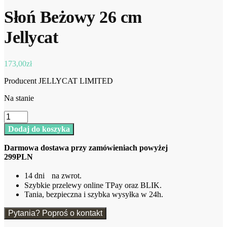
Słoń Beżowy 26 cm
Jellycat
173,00
zł
Producent JELLYCAT LIMITED
Na stanie
ilość
Słoń
Dodaj do koszyka
Beżowy
26
Darmowa dostawa przy zamówieniach powyżej
cm
299PLN
Jellycat
14 dni na zwrot.
Szybkie przelewy online TPay oraz BLIK.
Tania, bezpieczna i szybka wysyłka w 24h.
Pytania? Poproś o kontakt