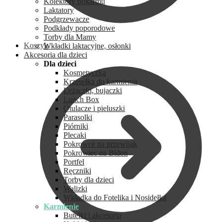
Kolektory pokarmu
Laktatory
Podgrzewacze
Podkłady poporodowe
Torby dla Mamy
Koszyk
Wkładki laktacyjne, osłonki
Akcesoria dla dzieci
Dla dzieci
Kosmetyczka
Krzesełka do karmienia
Leżaczki, bujaczki
Lunch Box
Otulacze i pieluszki
Parasolki
Piórniki
Plecaki
Pokrowce na przewijak
Pokrowiec na Bidon
Portfel
Ręczniki
Torby dla dzieci
Walizki
Wkładka do Fotelika i Nosidełka
Karmienie
Butelki i akcesoria