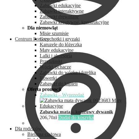
Zabawki edukacyjne
Zabawki interaktywne
Zabawki drewniane
Zabawki kreatywne, konstrukcyjne
Dla niemowląt
Misie szumisie
Centrum Pomocy
Grzechotki i gryzaki
Karuzele do łóżeczka
Maty edukacyjne
Lalki i akcesoria
Przytulanki
Wózki, pchacze
Zabawki do wózka i fotelika
Rowerki
Zabawki do kąpieli
Oferta promocji
Zabawki – Wyprzedaż
Zabawka mata – kolorowy dywanik
206,70
zł
Dodaj do koszyka
Dla rodziców
Bielizna ciążowa