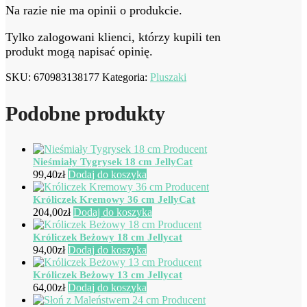
Na razie nie ma opinii o produkcie.
Tylko zalogowani klienci, którzy kupili ten
produkt mogą napisać opinię.
SKU:
670983138177
Kategoria:
Pluszaki
Podobne produkty
Nieśmiały Tygrysek 18 cm JellyCat
99,40
zł
Dodaj do koszyka
Króliczek Kremowy 36 cm JellyCat
204,00
zł
Dodaj do koszyka
Króliczek Beżowy 18 cm Jellycat
94,00
zł
Dodaj do koszyka
Króliczek Beżowy 13 cm Jellycat
64,00
zł
Dodaj do koszyka