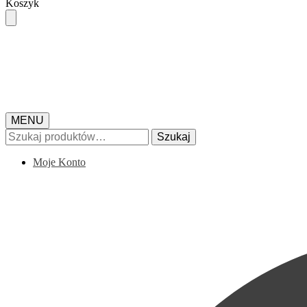
Skip
Skip
Koszyk
to
to
navigation
content
MENU
Szukaj:
Szukaj
Moje Konto