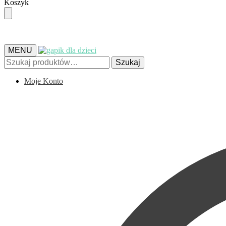
Skip
Skip
Koszyk
to
to
navigation
content
MENU
Szukaj:
Szukaj
Moje Konto