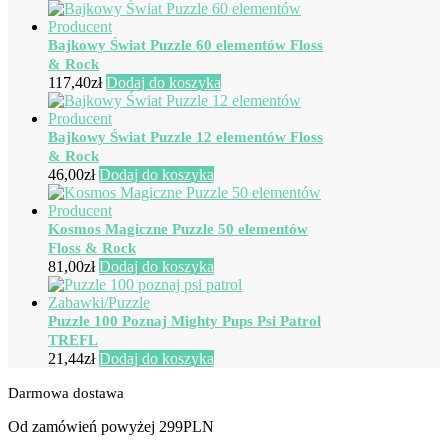
Bajkowy Świat Puzzle 60 elementów Floss
& Rock
117,40
zł
Dodaj do koszyka
Bajkowy Świat Puzzle 12 elementów Floss
& Rock
46,00
zł
Dodaj do koszyka
Kosmos Magiczne Puzzle 50 elementów
Floss & Rock
81,00
zł
Dodaj do koszyka
Puzzle 100 Poznaj Mighty Pups Psi Patrol
TREFL
21,44
zł
Dodaj do koszyka
Darmowa dostawa
Od zamówień powyżej 299PLN