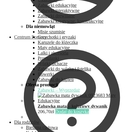
Zabawki edukacyjne
Zabawki interaktywne
Zabawki drewniane
Zabawki kreatywne, konstrukcyjne
Dla niemowląt
Misie szumisie
Centrum Pomocy
Grzechotki i gryzaki
Karuzele do łóżeczka
Maty edukacyjne
Lalki i akcesoria
Przytulanki
Wózki, pchacze
Zabawki do wózka i fotelika
Rowerki
Zabawki do kąpieli
Oferta promocji
Zabawki – Wyprzedaż
Zabawka mata – kolorowy dywanik
206,70
zł
Dodaj do koszyka
Dla rodziców
Bielizna ciążowa