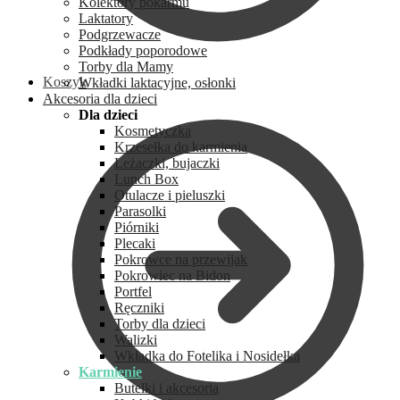
Kolektory pokarmu
Laktatory
Podgrzewacze
Podkłady poporodowe
Torby dla Mamy
Koszyk
Wkładki laktacyjne, osłonki
Akcesoria dla dzieci
Dla dzieci
Kosmetyczka
Krzesełka do karmienia
Leżaczki, bujaczki
Lunch Box
Otulacze i pieluszki
Parasolki
Piórniki
Plecaki
Pokrowce na przewijak
Pokrowiec na Bidon
Portfel
Ręczniki
Torby dla dzieci
Walizki
Wkładka do Fotelika i Nosidełka
Karmienie
Butelki i akcesoria