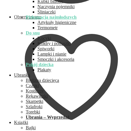
Kubki bidony
Naczynia pojemniki
Śliniaczki
Obserwowane
Pielęgnacja najmłodszych
Artykuły higieniczne
Termometr
Do snu
Kocyki
Kołdry i poduszki
Śpiworki
Lampki i nianie
Smoczki i akcesoria
Pokój dziecka
Plakaty
Ubranka
Bielizna dziecięca
Czapki
Kostiumy
Rękawiczki
Skarpetki
Szlafroki
Torebki
Ubrania – Wyprzedaż
Książki
Bajki