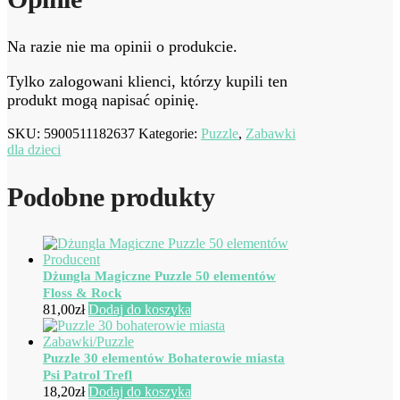
Na razie nie ma opinii o produkcie.
Tylko zalogowani klienci, którzy kupili ten
produkt mogą napisać opinię.
SKU:
5900511182637
Kategorie:
Puzzle
,
Zabawki
dla dzieci
Podobne produkty
Dżungla Magiczne Puzzle 50 elementów
Floss & Rock
81,00
zł
Dodaj do koszyka
Puzzle 30 elementów Bohaterowie miasta
Psi Patrol Trefl
18,20
zł
Dodaj do koszyka