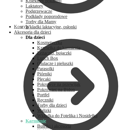
Kolektory pokarmu
Laktatory
Podgrzewacze
Podkłady poporodowe
Torby dla Mamy
Koszyk
Wkładki laktacyjne, osłonki
Akcesoria dla dzieci
Dla dzieci
Kosmetyczka
Krzesełka do karmienia
Leżaczki, bujaczki
Lunch Box
Otulacze i pieluszki
Parasolki
Piórniki
Plecaki
Pokrowce na przewijak
Pokrowiec na Bidon
Portfel
Ręczniki
Torby dla dzieci
Walizki
Wkładka do Fotelika i Nosidełka
Karmienie
Butelki i akcesoria