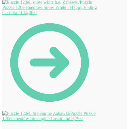
Puzzle 120elementów Snow White - Happy Ending
Castorland
14,30
zł
Puzzle
120elementów fire engine Castorland
9,79
zł