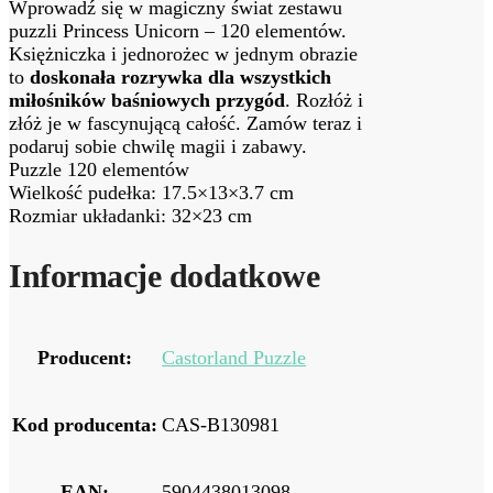
Wprowadź się w magiczny świat zestawu
puzzli Princess Unicorn – 120 elementów.
Księżniczka i jednorożec w jednym obrazie
to
doskonała rozrywka dla wszystkich
miłośników baśniowych przygód
. Rozłóż i
złóż je w fascynującą całość. Zamów teraz i
podaruj sobie chwilę magii i zabawy.
Puzzle 120 elementów
Wielkość pudełka: 17.5×13×3.7 cm
Rozmiar układanki: 32×23 cm
Informacje dodatkowe
Producent:
Castorland Puzzle
Kod producenta:
CAS-B130981
EAN:
5904438013098