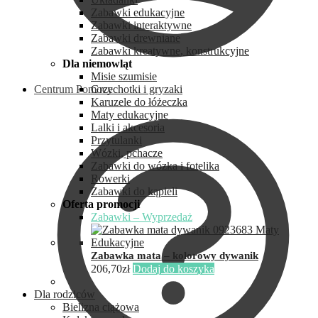
Zabawki edukacyjne
Zabawki interaktywne
Zabawki drewniane
Zabawki kreatywne, konstrukcyjne
Dla niemowląt
Misie szumisie
Centrum Pomocy
Grzechotki i gryzaki
Karuzele do łóżeczka
Maty edukacyjne
Lalki i akcesoria
Przytulanki
Wózki, pchacze
Zabawki do wózka i fotelika
Rowerki
Zabawki do kąpieli
Oferta promocji
Zabawki – Wyprzedaż
Zabawka mata – kolorowy dywanik
206,70
zł
Dodaj do koszyka
Dla rodziców
Bielizna ciążowa