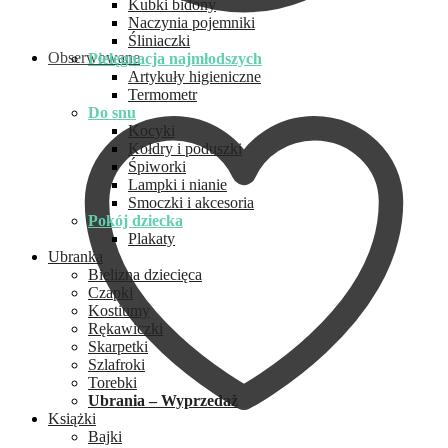
Kubki bidony
Naczynia pojemniki
Śliniaczki
Obserwowane
Pielęgnacja najmłodszych
Artykuły higieniczne
Termometr
Do snu
Kocyki
Kołdry i poduszki
Śpiworki
Lampki i nianie
Smoczki i akcesoria
Pokój dziecka
Plakaty
Ubranka
Bielizna dziecięca
Czapki
Kostiumy
Rękawiczki
Skarpetki
Szlafroki
Torebki
Ubrania – Wyprzedaż
Książki
Bajki