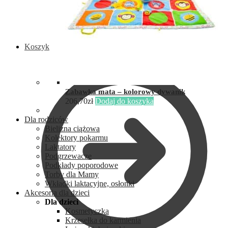
Koszyk
Zabawka mata – kolorowy dywanik
206,70
zł
Dodaj do koszyka
Dla rodziców
Bielizna ciążowa
Kolektory pokarmu
Laktatory
Podgrzewacze
Podkłady poporodowe
Torby dla Mamy
Wkładki laktacyjne, osłonki
Akcesoria dla dzieci
Dla dzieci
Kosmetyczka
Krzesełka do karmienia