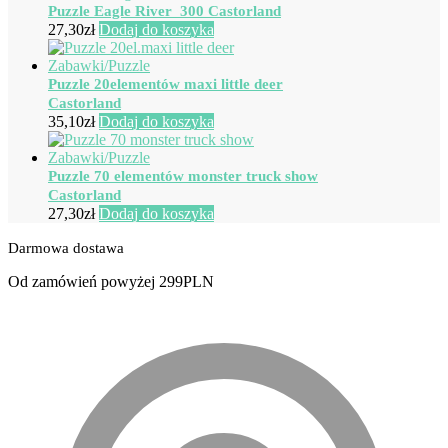
Puzzle Eagle River 300 Castorland
27,30
zł
Dodaj do koszyka
Puzzle 20elementów maxi little deer
Castorland
35,10
zł
Dodaj do koszyka
Puzzle 70 elementów monster truck show
Castorland
27,30
zł
Dodaj do koszyka
Darmowa dostawa
Od zamówień powyżej 299PLN