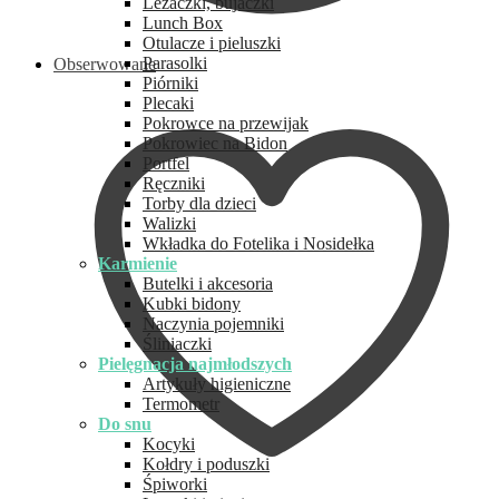
Leżaczki, bujaczki
Lunch Box
Otulacze i pieluszki
Parasolki
Obserwowane
Piórniki
Plecaki
Pokrowce na przewijak
Pokrowiec na Bidon
Portfel
Ręczniki
Torby dla dzieci
Walizki
Wkładka do Fotelika i Nosidełka
Karmienie
Butelki i akcesoria
Kubki bidony
Naczynia pojemniki
Śliniaczki
Pielęgnacja najmłodszych
Artykuły higieniczne
Termometr
Do snu
Kocyki
Kołdry i poduszki
Śpiworki