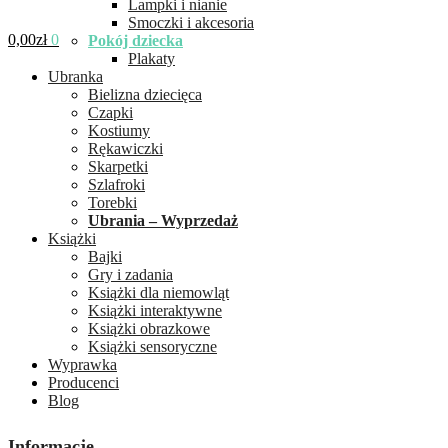
Lampki i nianie
Smoczki i akcesoria
0,00
zł
0
Pokój dziecka
Plakaty
Ubranka
Bielizna dziecięca
Czapki
Kostiumy
Rękawiczki
Skarpetki
Szlafroki
Torebki
Ubrania – Wyprzedaż
Książki
Bajki
Gry i zadania
Książki dla niemowląt
Książki interaktywne
Książki obrazkowe
Książki sensoryczne
Wyprawka
Producenci
Blog
Informacje