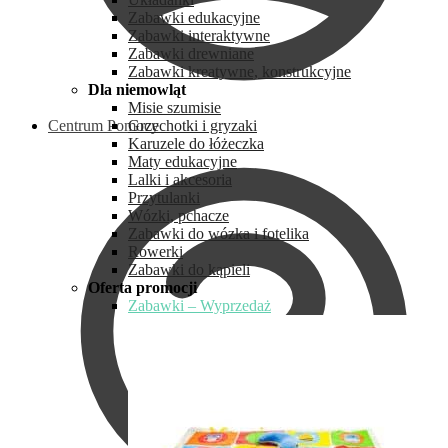
Zabawki edukacyjne
Zabawki interaktywne
Zabawki drewniane
Zabawki kreatywne, konstrukcyjne
Dla niemowląt
Misie szumisie
Centrum Pomocy
Grzechotki i gryzaki
Karuzele do łóżeczka
Maty edukacyjne
Lalki i akcesoria
Przytulanki
Wózki, pchacze
Zabawki do wózka i fotelika
Rowerki
Zabawki do kąpieli
Oferta promocji
Zabawki – Wyprzedaż