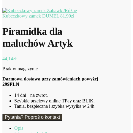
Kubeczkowy zamek DUMEL
81,90
zł
Piramidka dla
maluchów Artyk
44,14
zł
Brak w magazynie
Darmowa dostawa przy zamówieniach powyżej
299PLN
14 dni na zwrot.
Szybkie przelewy online TPay oraz BLIK.
Tania, bezpieczna i szybka wysyłka w 24h.
Pytania? Poproś o kontakt
Opis