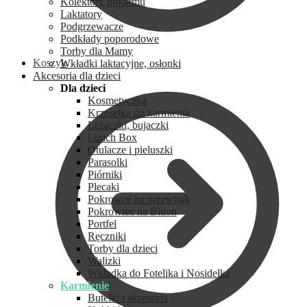
Kolektory pokarmu
Laktatory
Podgrzewacze
Podkłady poporodowe
Torby dla Mamy
Koszyk
Wkładki laktacyjne, osłonki
Akcesoria dla dzieci
Dla dzieci
Kosmetyczka
Krzesełka do karmienia
Leżaczki, bujaczki
Lunch Box
Otulacze i pieluszki
Parasolki
Piórniki
Plecaki
Pokrowce na przewijak
Pokrowiec na Bidon
Portfel
Ręczniki
Torby dla dzieci
Walizki
Wkładka do Fotelika i Nosidełka
Karmienie
Butelki i akcesoria