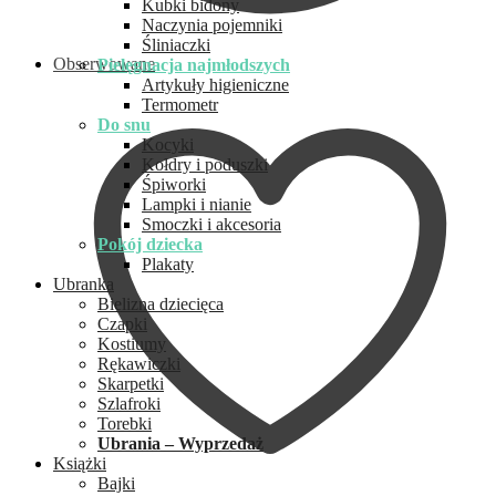
Kubki bidony
Naczynia pojemniki
Śliniaczki
Obserwowane
Pielęgnacja najmłodszych
Artykuły higieniczne
Termometr
Do snu
Kocyki
Kołdry i poduszki
Śpiworki
Lampki i nianie
Smoczki i akcesoria
Pokój dziecka
Plakaty
Ubranka
Bielizna dziecięca
Czapki
Kostiumy
Rękawiczki
Skarpetki
Szlafroki
Torebki
Ubrania – Wyprzedaż
Książki
Bajki