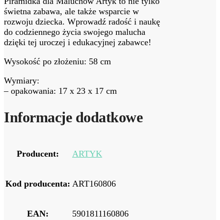
Piramidka dla Maluchów Artyk to nie tylko
świetna zabawa, ale także wsparcie w
rozwoju dziecka. Wprowadź radość i naukę
do codziennego życia swojego malucha
dzięki tej uroczej i edukacyjnej zabawce!
Wysokość po złożeniu: 58 cm
Wymiary:
– opakowania: 17 x 23 x 17 cm
Informacje dodatkowe
Producent:
ARTYK
Kod producenta:
ART160806
EAN:
5901811160806