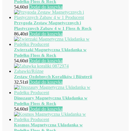
Pudełku Floss & Rock
54,60
zł
Dodaj do koszyka
Przygoda Zestaw Magnetycznych i
Plastycznych Zabaw 4 w 1 Floss & Rock
86,40
zł
Dodaj do koszyka
Zwierzaki Magnetyczna Układanka w
Pudełku Floss & Rock
54,60
zł
Dodaj do koszyka
Zestaw Ozdobnych Koralików i Biżuterii
32,51
zł
Dodaj do koszyka
Dinozaury Magnetyczna Układanka w
Pudełku Floss & Rock
54,60
zł
Dodaj do koszyka
Kosmos Magnetyczna Układanka w
Pudełku Floss & Rock