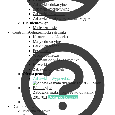
Zabawki edukacyjne
Zabawki interaktywne
Zabawki drewniane
Zabawki kreatywne, konstrukcyjne
Dla niemowląt
Misie szumisie
Centrum Pomocy
Grzechotki i gryzaki
Karuzele do łóżeczka
Maty edukacyjne
Lalki i akcesoria
Przytulanki
Wózki, pchacze
Zabawki do wózka i fotelika
Rowerki
Zabawki do kąpieli
Oferta promocji
Zabawki – Wyprzedaż
Zabawka mata – kolorowy dywanik
206,70
zł
Dodaj do koszyka
Dla rodziców
Bielizna ciążowa