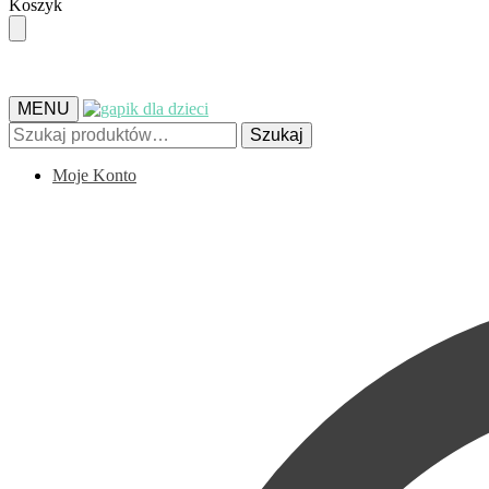
Skip
Skip
Koszyk
to
to
navigation
content
MENU
Szukaj:
Szukaj
Moje Konto