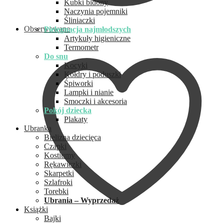
Kubki bidony
Naczynia pojemniki
Śliniaczki
Obserwowane
Pielęgnacja najmłodszych
Artykuły higieniczne
Termometr
Do snu
Kocyki
Kołdry i poduszki
Śpiworki
Lampki i nianie
Smoczki i akcesoria
Pokój dziecka
Plakaty
Ubranka
Bielizna dziecięca
Czapki
Kostiumy
Rękawiczki
Skarpetki
Szlafroki
Torebki
Ubrania – Wyprzedaż
Książki
Bajki