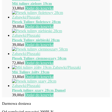
Miś tulimy zielony 19cm
33,80
zł
Dodaj do koszyka
Piesek Tulimy fioletowy 28cm
39,00
zł
Dodaj do koszyka
Piesek Tulimy niebieski 28cm
39,00
zł
Dodaj do koszyka
Piesek Tulimy ciemnoszary 58cm
72,80
zł
Dodaj do koszyka
Miś Tulimy żółty 19cm
33,80
zł
Dodaj do koszyka
Piesek tulimy szary 28cm Dumel
39,00
zł
Dodaj do koszyka
Darmowa dostawa
Od zamówień powyżej 299PLN