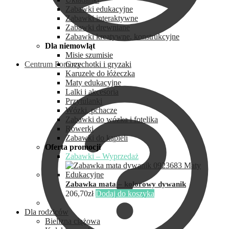
Zabawki edukacyjne
Zabawki interaktywne
Zabawki drewniane
Zabawki kreatywne, konstrukcyjne
Dla niemowląt
Misie szumisie
Centrum Pomocy
Grzechotki i gryzaki
Karuzele do łóżeczka
Maty edukacyjne
Lalki i akcesoria
Przytulanki
Wózki, pchacze
Zabawki do wózka i fotelika
Rowerki
Zabawki do kąpieli
Oferta promocji
Zabawki – Wyprzedaż
Zabawka mata – kolorowy dywanik
206,70
zł
Dodaj do koszyka
Dla rodziców
Bielizna ciążowa