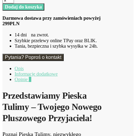
Piesek
Dodaj do koszyka
tulimy
zielony
Darmowa dostawa przy zamówieniach powyżej
28cm
299PLN
14 dni na zwrot.
Szybkie przelewy online TPay oraz BLIK.
Tania, bezpieczna i szybka wysyłka w 24h.
Pytania? Poproś o kontakt
Opis
Informacje dodatkowe
Opinie
0
Przedstawiamy Pieska
Tulimy – Twojego Nowego
Pluszowego Przyjaciela!
Poznaj Pieska Tulimy, niezwykłego