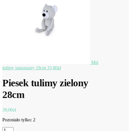
Miś
tulimy jasnoszary 19cm
33,80
zł
Piesek tulimy zielony
28cm
39,00
zł
Pozostało tylko: 2
ilość