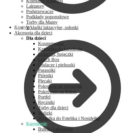
Kolektory pokarmu
Laktatory
Podgrzewacze
Podkłady poporodowe
Torby dla Mamy
Koszyk
Wkładki laktacyjne, osłonki
Akcesoria dla dzieci
Dla dzieci
Kosmetyczka
Krzesełka do karmienia
Leżaczki, bujaczki
Lunch Box
Otulacze i pieluszki
Parasolki
Piórniki
Plecaki
Pokrowce na przewijak
Pokrowiec na Bidon
Portfel
Ręczniki
Torby dla dzieci
Walizki
Wkładka do Fotelika i Nosidełka
Karmienie
Butelki i akcesoria