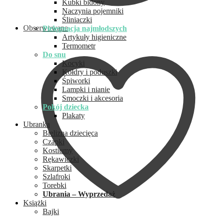
Kubki bidony
Naczynia pojemniki
Śliniaczki
Obserwowane
Pielęgnacja najmłodszych
Artykuły higieniczne
Termometr
Do snu
Kocyki
Kołdry i poduszki
Śpiworki
Lampki i nianie
Smoczki i akcesoria
Pokój dziecka
Plakaty
Ubranka
Bielizna dziecięca
Czapki
Kostiumy
Rękawiczki
Skarpetki
Szlafroki
Torebki
Ubrania – Wyprzedaż
Książki
Bajki