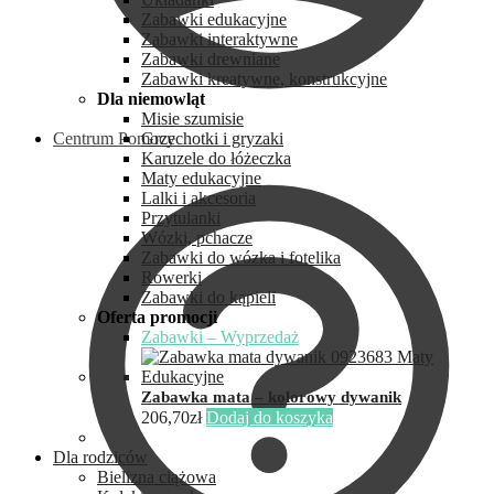
Zabawki edukacyjne
Zabawki interaktywne
Zabawki drewniane
Zabawki kreatywne, konstrukcyjne
Dla niemowląt
Misie szumisie
Centrum Pomocy
Grzechotki i gryzaki
Karuzele do łóżeczka
Maty edukacyjne
Lalki i akcesoria
Przytulanki
Wózki, pchacze
Zabawki do wózka i fotelika
Rowerki
Zabawki do kąpieli
Oferta promocji
Zabawki – Wyprzedaż
Zabawka mata – kolorowy dywanik
206,70
zł
Dodaj do koszyka
Dla rodziców
Bielizna ciążowa