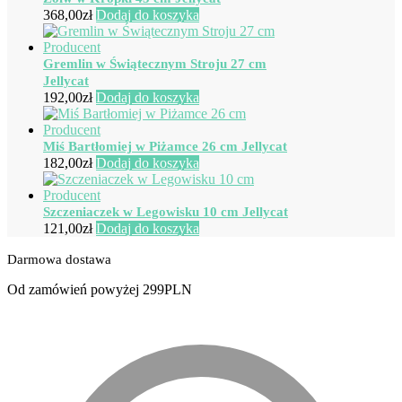
368,00
zł
Dodaj do koszyka
Gremlin w Świątecznym Stroju 27 cm
Jellycat
192,00
zł
Dodaj do koszyka
Miś Bartłomiej w Piżamce 26 cm Jellycat
182,00
zł
Dodaj do koszyka
Szczeniaczek w Legowisku 10 cm Jellycat
121,00
zł
Dodaj do koszyka
Darmowa dostawa
Od zamówień powyżej 299PLN