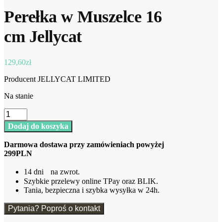
Perełka w Muszelce 16
cm Jellycat
129,60
zł
Producent JELLYCAT LIMITED
Na stanie
ilość
Perełka
Dodaj do koszyka
w
Muszelce
Darmowa dostawa przy zamówieniach powyżej
16
299PLN
cm
Jellycat
14 dni na zwrot.
Szybkie przelewy online TPay oraz BLIK.
Tania, bezpieczna i szybka wysyłka w 24h.
Pytania? Poproś o kontakt