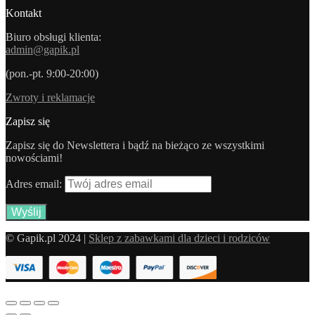
Kontakt
Biuro obsługi klienta:
admin@gapik.pl
(pon.-pt. 9:00-20:00)
Zwroty i reklamacje
Zapisz się
Zapisz się do Newslettera i bądź na bieżąco ze wszystkimi
nowościami!
Adres email:
© Gapik.pl 2024 |
Sklep z zabawkami dla dzieci i rodziców