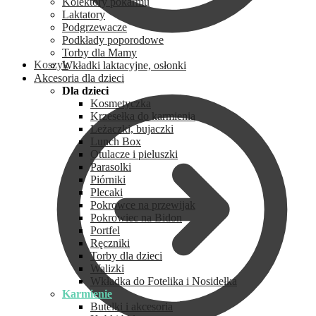
Kolektory pokarmu
Laktatory
Podgrzewacze
Podkłady poporodowe
Torby dla Mamy
Koszyk
Wkładki laktacyjne, osłonki
Akcesoria dla dzieci
Dla dzieci
Kosmetyczka
Krzesełka do karmienia
Leżaczki, bujaczki
Lunch Box
Otulacze i pieluszki
Parasolki
Piórniki
Plecaki
Pokrowce na przewijak
Pokrowiec na Bidon
Portfel
Ręczniki
Torby dla dzieci
Walizki
Wkładka do Fotelika i Nosidełka
Karmienie
Butelki i akcesoria