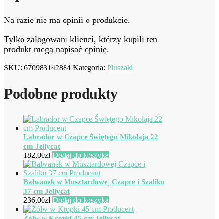
Na razie nie ma opinii o produkcie.
Tylko zalogowani klienci, którzy kupili ten
produkt mogą napisać opinię.
SKU:
670983142884
Kategoria:
Pluszaki
Podobne produkty
Labrador w Czapce Świętego Mikołaja 22
cm Jellycat
182,00
zł
Dodaj do koszyka
Bałwanek w Musztardowej Czapce i Szaliku
37 cm Jellycat
236,00
zł
Dodaj do koszyka
Żółw w Kropki 45 cm Jellycat