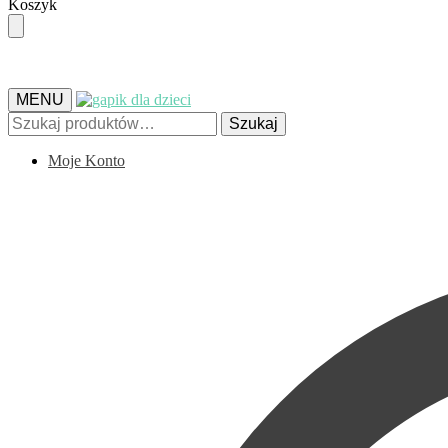
Skip
Skip
Koszyk
to
to
navigation
content
MENU
Szukaj:
Szukaj
Moje Konto