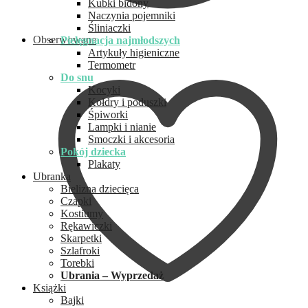
Kubki bidony
Naczynia pojemniki
Śliniaczki
Obserwowane
Pielęgnacja najmłodszych
Artykuły higieniczne
Termometr
Do snu
Kocyki
Kołdry i poduszki
Śpiworki
Lampki i nianie
Smoczki i akcesoria
Pokój dziecka
Plakaty
Ubranka
Bielizna dziecięca
Czapki
Kostiumy
Rękawiczki
Skarpetki
Szlafroki
Torebki
Ubrania – Wyprzedaż
Książki
Bajki