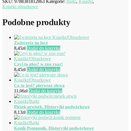
SKU:
9788381812863
Kategorie:
Bajki
,
Książki
,
Książki obrazkowe
Podobne produkty
Zwierzęta na łące
8,45
zł
Dodaj do koszyka
Czyj to głos? w zoo roar!
8,45
zł
Dodaj do koszyka
Co to jest? pierwsze słowa
11,06
zł
Dodaj do koszyka
Piesek urwisek. Historyjki podwórkowe
8,13
zł
Dodaj do koszyka
Konik Pomponik. Historyjki podwórkowe