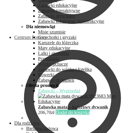
Zabawki edukacyjne
Zabawki interaktywne
Zabawki drewniane
Zabawki kreatywne, konstrukcyjne
Dla niemowląt
Misie szumisie
Centrum Pomocy
Grzechotki i gryzaki
Karuzele do łóżeczka
Maty edukacyjne
Lalki i akcesoria
Przytulanki
Wózki, pchacze
Zabawki do wózka i fotelika
Rowerki
Zabawki do kąpieli
Oferta promocji
Zabawki – Wyprzedaż
Zabawka mata – kolorowy dywanik
206,70
zł
Dodaj do koszyka
Dla rodziców
Bielizna ciążowa