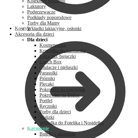
Kolektory pokarmu
Laktatory
Podgrzewacze
Podkłady poporodowe
Torby dla Mamy
Koszyk
Wkładki laktacyjne, osłonki
Akcesoria dla dzieci
Dla dzieci
Kosmetyczka
Krzesełka do karmienia
Leżaczki, bujaczki
Lunch Box
Otulacze i pieluszki
Parasolki
Piórniki
Plecaki
Pokrowce na przewijak
Pokrowiec na Bidon
Portfel
Ręczniki
Torby dla dzieci
Walizki
Wkładka do Fotelika i Nosidełka
Karmienie
Butelki i akcesoria