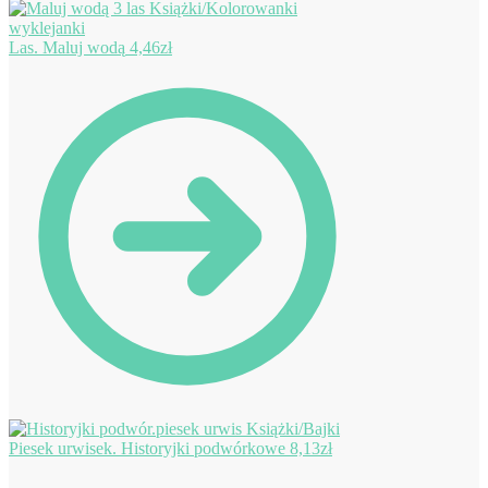
Las. Maluj wodą
4,46
zł
Piesek urwisek. Historyjki podwórkowe
8,13
zł