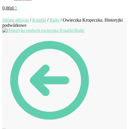
0,00
zł
0
Strona główna
/
Książki
/
Bajki
/
Owieczka Kropeczka. Historyjki
podwórkowe