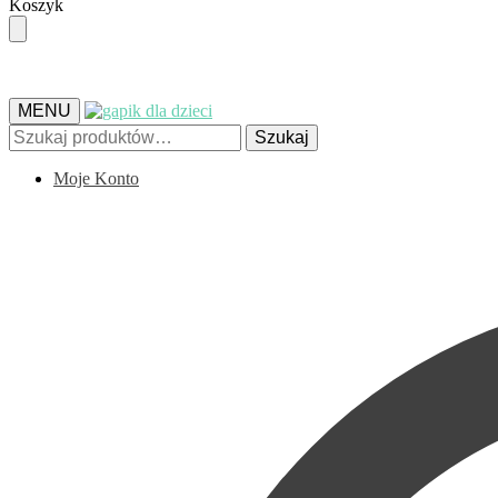
Skip
Skip
Koszyk
to
to
navigation
content
MENU
Szukaj:
Szukaj
Moje Konto