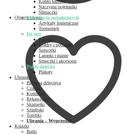
Kubki bidony
Naczynia pojemniki
Śliniaczki
Obserwowane
Pielęgnacja najmłodszych
Artykuły higieniczne
Termometr
Do snu
Kocyki
Kołdry i poduszki
Śpiworki
Lampki i nianie
Smoczki i akcesoria
Pokój dziecka
Plakaty
Ubranka
Bielizna dziecięca
Czapki
Kostiumy
Rękawiczki
Skarpetki
Szlafroki
Torebki
Ubrania – Wyprzedaż
Książki
Bajki