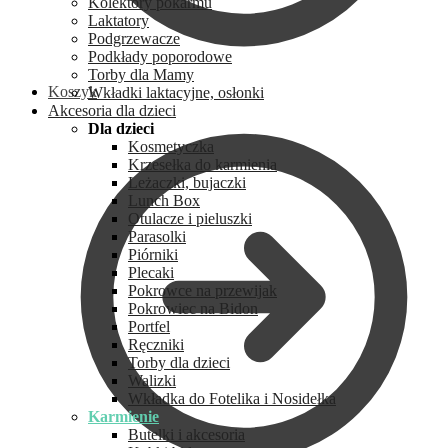
Kolektory pokarmu
Laktatory
Podgrzewacze
Podkłady poporodowe
Torby dla Mamy
Koszyk
Wkładki laktacyjne, osłonki
Akcesoria dla dzieci
Dla dzieci
Kosmetyczka
Krzesełka do karmienia
Leżaczki, bujaczki
Lunch Box
Otulacze i pieluszki
Parasolki
Piórniki
Plecaki
Pokrowce na przewijak
Pokrowiec na Bidon
Portfel
Ręczniki
Torby dla dzieci
Walizki
Wkładka do Fotelika i Nosidełka
Karmienie
Butelki i akcesoria